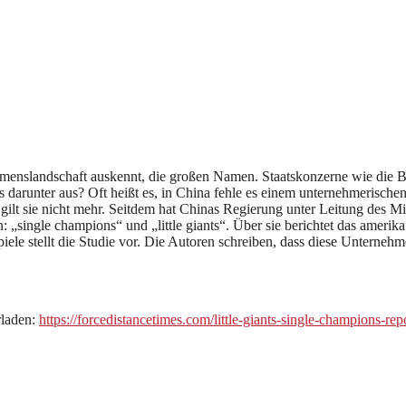
hmenslandschaft auskennt, die großen Namen. Staatskonzerne wie die
 darunter aus? Oft heißt es, in China fehle es einem unternehmerischen 
 gilt sie nicht mehr. Seitdem hat Chinas Regierung unter Leitung des 
single champions“ und „little giants“. Über sie berichtet das amerika
iele stellt die Studie vor. Die Autoren schreiben, dass diese Unternehme
rladen:
https://forcedistancetimes.com/little-giants-single-champions-repo