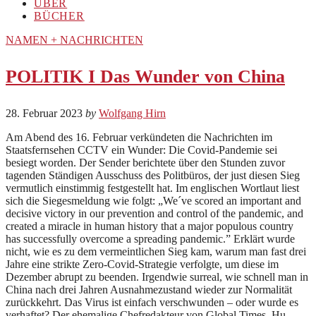
ÜBER
BÜCHER
NAMEN + NACHRICHTEN
POLITIK I Das Wunder von China
28. Februar 2023
by
Wolfgang Hirn
Am Abend des 16. Februar verkündeten die Nachrichten im
Staatsfernsehen CCTV ein Wunder: Die Covid-Pandemie sei
besiegt worden. Der Sender berichtete über den Stunden zuvor
tagenden Ständigen Ausschuss des Politbüros, der just diesen Sieg
vermutlich einstimmig festgestellt hat. Im englischen Wortlaut liest
sich die Siegesmeldung wie folgt: „We´ve scored an important and
decisive victory in our prevention and control of the pandemic, and
created a miracle in human history that a major populous country
has successfully overcome a spreading pandemic.” Erklärt wurde
nicht, wie es zu dem vermeintlichen Sieg kam, warum man fast drei
Jahre eine strikte Zero-Covid-Strategie verfolgte, um diese im
Dezember abrupt zu beenden. Irgendwie surreal, wie schnell man in
China nach drei Jahren Ausnahmezustand wieder zur Normalität
zurückkehrt. Das Virus ist einfach verschwunden – oder wurde es
verhaftet? Der ehemalige Chefredakteur von Global Times, Hu