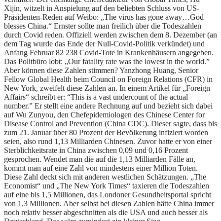
Xijin, witzelt in Anspielung auf den beliebten Schluss von US-
Präsidenten-Reden auf Weibo: „The virus has gone away…God
blesses China.“ Ernster sollte man freilich über die Todeszahlen
durch Covid reden. Offiziell werden zwischen dem 8. Dezember (an
dem Tag wurde das Ende der Null-Covid-Politik verkündet) und
Anfang Februar 82 238 Covid-Tote in Krankenhäusern angegeben.
Das Politbüro lobt: „Our fatality rate was the lowest in the world.”
Aber können diese Zahlen stimmen? Yanzhong Huang, Senior
Fellow Global Health beim Council on Foreign Relations (CFR) in
New York, zweifelt diese Zahlen an. In einem Artikel für „Foreign
Affairs“ schreibt er: “This is a vast undercount of the actual
number.” Er stellt eine andere Rechnung auf und bezieht sich dabei
auf Wu Zunyou, den Chefepidemiologen des Chinese Center for
Disease Control and Prevention (China CDC). Dieser sagte, dass bis
zum 21. Januar über 80 Prozent der Bevölkerung infiziert worden
seien, also rund 1,13 Milliarden Chinesen. Zuvor hatte er von einer
Sterblichkeitsrate in China zwischen 0,09 und 0,16 Prozent
gesprochen. Wendet man die auf die 1,13 Milliarden Fälle an,
kommt man auf eine Zahl von mindestens einer Million Toten.
Diese Zahl deckt sich mit anderen westlichen Schätzungen. „The
Economist“ und „The New York Times“ taxieren die Todeszahlen
auf eine bis 1,5 Millionen, das Londoner Gesundheitsportal spricht
von 1,3 Millionen. Aber selbst bei diesen Zahlen hätte China immer
noch relativ besser abgeschnitten als die USA und auch besser als