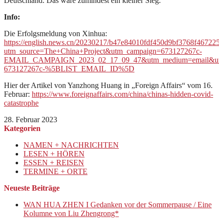
Deutschland. Das wäre zumindest ein kleiner Sieg.
Info:
Die Erfolgsmeldung von Xinhua:
https://english.news.cn/20230217/b47e84010fdf450d9bf3768f467225
utm_source=The+China+Project&utm_campaign=673127267c-
EMAIL_CAMPAIGN_2023_02_17_09_47&utm_medium=email&utm
673127267c-%5BLIST_EMAIL_ID%5D
Hier der Artikel von Yanzhong Huang in „Foreign Affairs“ vom 16.
Februar:
https://www.foreignaffairs.com/china/chinas-hidden-covid-
catastrophe
28. Februar 2023
Kategorien
NAMEN + NACHRICHTEN
LESEN + HÖREN
ESSEN + REISEN
TERMINE + ORTE
Neueste Beiträge
WAN HUA ZHEN I Gedanken vor der Sommerpause / Eine
Kolumne von Liu Zhengrong*