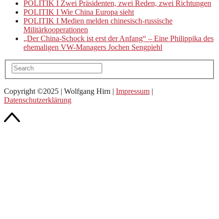
POLITIK I Zwei Präsidenten, zwei Reden, zwei Richtungen
POLITIK I Wie China Europa sieht
POLITIK I Medien melden chinesisch-russische
Militärkooperationen
„Der China-Schock ist erst der Anfang“ – Eine Philippika des
ehemaligen VW-Managers Jochen Sengpiehl
Copyright ©2025 | Wolfgang Hirn |
Impressum
|
Datenschutzerklärung