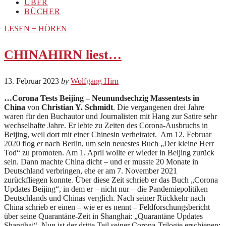
ÜBER
BÜCHER
LESEN + HÖREN
CHINAHIRN liest…
13. Februar 2023
by
Wolfgang Hirn
…
Corona Tests Beijing – Neunundsechzig Massentests in
China
von
Christian Y. Schmidt
. Die vergangenen drei Jahre
waren für den Buchautor und Journalisten mit Hang zur Satire sehr
wechselhafte Jahre. Er lebte zu Zeiten des Corona-Ausbruchs in
Beijing, weil dort mit einer Chinesin verheiratet. Am 12. Februar
2020 flog er nach Berlin, um sein neuestes Buch „Der kleine Herr
Tod“ zu promoten. Am 1. April wollte er wieder in Beijing zurück
sein. Dann machte China dicht – und er musste 20 Monate in
Deutschland verbringen, ehe er am 7. November 2021
zurückfliegen konnte. Über diese Zeit schrieb er das Buch „Corona
Updates Beijing“, in dem er – nicht nur – die Pandemiepolitiken
Deutschlands und Chinas verglich. Nach seiner Rückkehr nach
China schrieb er einen – wie er es nennt – Feldforschungsbericht
über seine Quarantäne-Zeit in Shanghai: „Quarantäne Updates
Shanghai“. Nun ist der dritte Teil seiner Corona-Trilogie erschienen: