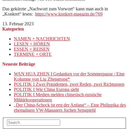
Das gekürzte „Nachwort zum Vorwort“ kann man auch in
„Konkret“ lesen:
https://www.konkret-magazin.de/769
13. Februar 2023
Kategorien
NAMEN + NACHRICHTEN
LESEN + HÖREN
ESSEN + REISEN
TERMINE + ORTE
Neueste Beiträge
WAN HUA ZHEN I Gedanken vor der Sommerpause / Eine
Kolumne von Liu Zhengrong*
POLITIK I Zwei Präsidenten, zwei Reden, zwei Richtungen
POLITIK I Wie China Europa sieht
POLITIK I Medien melden chinesisch-russische
Militärkooperationen
„Der China-Schock ist erst der Anfang“ – Eine Philippika des
ehemaligen VW-Managers Jochen Sengpiehl