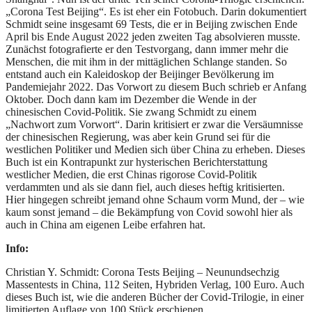
„Corona Test Beijing“. Es ist eher ein Fotobuch. Darin dokumentiert
Schmidt seine insgesamt 69 Tests, die er in Beijing zwischen Ende
April bis Ende August 2022 jeden zweiten Tag absolvieren musste.
Zunächst fotografierte er den Testvorgang, dann immer mehr die
Menschen, die mit ihm in der mittäglichen Schlange standen. So
entstand auch ein Kaleidoskop der Beijinger Bevölkerung im
Pandemiejahr 2022. Das Vorwort zu diesem Buch schrieb er Anfang
Oktober. Doch dann kam im Dezember die Wende in der
chinesischen Covid-Politik. Sie zwang Schmidt zu einem
„Nachwort zum Vorwort“. Darin kritisiert er zwar die Versäumnisse
der chinesischen Regierung, was aber kein Grund sei für die
westlichen Politiker und Medien sich über China zu erheben. Dieses
Buch ist ein Kontrapunkt zur hysterischen Berichterstattung
westlicher Medien, die erst Chinas rigorose Covid-Politik
verdammten und als sie dann fiel, auch dieses heftig kritisierten.
Hier hingegen schreibt jemand ohne Schaum vorm Mund, der – wie
kaum sonst jemand – die Bekämpfung von Covid sowohl hier als
auch in China am eigenen Leibe erfahren hat.
Info:
Christian Y. Schmidt: Corona Tests Beijing – Neunundsechzig
Massentests in China, 112 Seiten, Hybriden Verlag, 100 Euro. Auch
dieses Buch ist, wie die anderen Bücher der Covid-Trilogie, in einer
limitierten Auflage von 100 Stück erschienen.