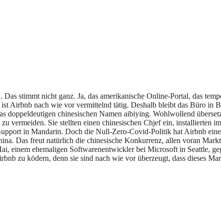
n. Das stimmt nicht ganz. Ja, das amerikanische Online-Portal, das tem
st Airbnb nach wie vor vermittelnd tätig. Deshalb bleibt das Büro in Be
was doppeldeutigen chinesischen Namen aibiying. Wohlwollend überset
zu vermeiden. Sie stellten einen chinesischen Chjef ein, installierten 
Support in Mandarin. Doch die Null-Zero-Covid-Politik hat Airbnb ein
a. Das freut natürlich die chinesische Konkurrenz, allen voran Mar
, einem ehemaligen Softwarenentwickler bei Microsoft in Seattle, ge
bnb zu ködern, denn sie sind nach wie vor überzeugt, dass dieses M