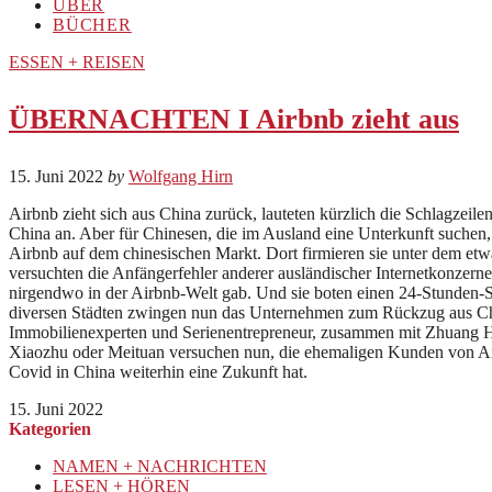
ÜBER
BÜCHER
ESSEN + REISEN
ÜBERNACHTEN I Airbnb zieht aus
15. Juni 2022
by
Wolfgang Hirn
Airbnb zieht sich aus China zurück, lauteten kürzlich die Schlagzeile
China an. Aber für Chinesen, die im Ausland eine Unterkunft suchen, i
Airbnb auf dem chinesischen Markt. Dort firmieren sie unter dem et
versuchten die Anfängerfehler anderer ausländischer Internetkonzerne 
nirgendwo in der Airbnb-Welt gab. Und sie boten einen 24-Stunden-
diversen Städten zwingen nun das Unternehmen zum Rückzug aus Chin
Immobilienexperten und Serienentrepreneur, zusammen mit Zhuang Hai
Xiaozhu oder Meituan versuchen nun, die ehemaligen Kunden von Air
Covid in China weiterhin eine Zukunft hat.
15. Juni 2022
Kategorien
NAMEN + NACHRICHTEN
LESEN + HÖREN