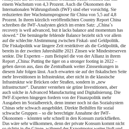
einem Wachstum von 4,3 Prozent. Auch die Ökonomen des
Internationalen Währungsfonds (IWF) sind eher vorsichtig. Sie
reduzierten ihre Wachstumsprognose für China von 5,5 auf 4,8
Prozent. In ihrem kürzlich veröffentlichten Country Report China
schreiben die IWF-Analysten gleich im ersten Satz: „China´s
recovery is well advanced, but it lacks balance and momentum has
slowed.“ Die bemängelte fehlende Balance bezieht sich vor allem
auf die schlechte Abstimmung zwischen Fiskal- und Geldpolitik.
Die Fiskalpolitik war längere Zeit restriktiver als die Geldpolitik, die
bereits in der zweiten Jahreshälfte 2021 Zinsen wie Mindestreserven
senkte. Die Experten – zum Beispiel die von der Allianz in ihrem
Report „China: Putting the tiger on a stronger footing in 2022 –
gehen davon aus, dass die Zentralbank weiter Zinssenkungen in
diesem Jahr folgen lässt. Auch erwarten sie auf der fiskalischen Seite
mehr Investitionen in Infrastruktur, aber nicht in die klassische
Infrastruktur wie Brücken oder Straßen, sondern in „new
infrastructure“. Darunter verstehen sie grüne Investitionen, aber
auch solche in Advanced Manufacturing und Digitalisierung. Die
IWF-Experten hingegen fordern von der Finanzpolitik mehr
Ausgaben im Sozialbereich, denn immer noch ist das Sozialsystem
Chinas sehr schwach ausgebildet. Direkte Beihilfen für sozial
schwache Gruppen – so die berechtigte Annahme der IWF-
Ökonomen – könnten sehr schnell in den Konsum zurückfließen.
Das wäre sehr willkommen, denn der private Konsum kommt nicht
so richtig in die Gänge, während der Exportmotor weiter läuft und