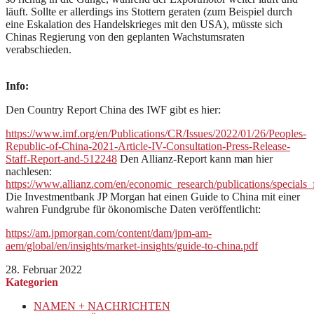
läuft. Sollte er allerdings ins Stottern geraten (zum Beispiel durch
eine Eskalation des Handelskrieges mit den USA), müsste sich
Chinas Regierung von den geplanten Wachstumsraten
verabschieden.
Info:
Den Country Report China des IWF gibt es hier:
https://www.imf.org/en/Publications/CR/Issues/2022/01/26/Peoples-
Republic-of-China-2021-Article-IV-Consultation-Press-Release-
Staff-Report-and-512248
Den Allianz-Report kann man hier
nachlesen:
https://www.allianz.com/en/economic_research/publications/specia
Die Investmentbank JP Morgan hat einen Guide to China mit einer
wahren Fundgrube für ökonomische Daten veröffentlicht:
https://am.jpmorgan.com/content/dam/jpm-am-
aem/global/en/insights/market-insights/guide-to-china.pdf
28. Februar 2022
Kategorien
NAMEN + NACHRICHTEN