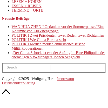
LESEN + HÖREN
ESSEN + REISEN
TERMINE + ORTE
Neueste Beiträge
WAN HUA ZHEN I Gedanken vor der Sommerpause / Eine
Kolumne von Liu Zhengrong*
POLITIK I Zwei Präsidenten, zwei Reden, zwei Richtungen
POLITIK I Wie China Europa sieht
POLITIK I Medien melden chinesisch-russische
Militärkooperationen
„Der China-Schock ist erst der Anfang“ – Eine Philippika des
ehemaligen VW-Managers Jochen Sengpiehl
Copyright ©2025 | Wolfgang Hirn |
Impressum
|
Datenschutzerklärung