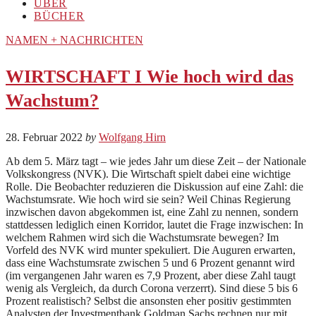
ÜBER
BÜCHER
NAMEN + NACHRICHTEN
WIRTSCHAFT I Wie hoch wird das
Wachstum?
28. Februar 2022
by
Wolfgang Hirn
Ab dem 5. März tagt – wie jedes Jahr um diese Zeit – der Nationale
Volkskongress (NVK). Die Wirtschaft spielt dabei eine wichtige
Rolle. Die Beobachter reduzieren die Diskussion auf eine Zahl: die
Wachstumsrate. Wie hoch wird sie sein? Weil Chinas Regierung
inzwischen davon abgekommen ist, eine Zahl zu nennen, sondern
stattdessen lediglich einen Korridor, lautet die Frage inzwischen: In
welchem Rahmen wird sich die Wachstumsrate bewegen? Im
Vorfeld des NVK wird munter spekuliert. Die Auguren erwarten,
dass eine Wachstumsrate zwischen 5 und 6 Prozent genannt wird
(im vergangenen Jahr waren es 7,9 Prozent, aber diese Zahl taugt
wenig als Vergleich, da durch Corona verzerrt). Sind diese 5 bis 6
Prozent realistisch? Selbst die ansonsten eher positiv gestimmten
Analysten der Investmentbank Goldman Sachs rechnen nur mit