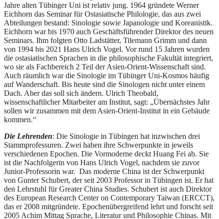
Jahre alten Tübinger Uni ist relativ jung. 1964 gründete Werner
Eichhorn das Seminar für Ostasiatische Philologie, das aus zwei
Abteilungen bestand: Sinologie sowie Japanologie und Koreanistik.
Eichhorn war bis 1970 auch Geschäftsführender Direktor des neuen
Seminars. Ihm folgten Otto Ladstätter, Tilemann Grimm und dann
von 1994 bis 2021 Hans Ulrich Vogel. Vor rund 15 Jahren wurden
die ostasiatischen Sprachen in die philosophische Fakultät integriert,
wo sie als Fachbereich 2 Teil der Asien-Orient-Wissenschaft sind.
Auch räumlich war die Sinologie im Tübinger Uni-Kosmos häufig
auf Wanderschaft. Bis heute sind die Sinologen nicht unter einem
Dach. Aber das soll sich ändern. Ulrich Theobald,
wissenschaftlicher Mitarbeiter am Institut, sagt: „Übernächstes Jahr
sollen wir zusammen mit dem Asien-Orient-Institut in ein Gebäude
kommen.“
Die Lehrenden
: Die Sinologie in Tübingen hat inzwischen drei
Stammprofessuren. Zwei haben ihre Schwerpunkte in jeweils
verschiedenen Epochen. Die Vormoderne deckt Huang Fei ab. Sie
ist die Nachfolgerin von Hans Ulrich Vogel, nachdem sie zuvor
Junior-Professorin war. Das moderne China ist der Schwerpunkt
von Gunter Schubert, der seit 2003 Professor in Tübingen ist. Er hat
den Lehrstuhl für Greater China Studies. Schubert ist auch Direktor
des European Research Center on Contemporary Taiwan (ERCCT),
das er 2008 mitgründete. Epochenübergreifend lehrt und forscht seit
2005 Achim Mittag Sprache, Literatur und Philosophie Chinas. Mit