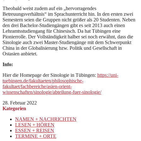
Theobald weist zudem auf ein „hervorragendes
Betreuungsverhältnis“ im Sprachunterricht hin. In den ersten zwei
Semestern seien die Gruppen nicht größer als 20 Studenten. Neben
den drei Bachelor-Studiengängen gibt es seit 2013 auch einen
Lehramtsstudiengang für Chinesisch. Da hat Tübingen eine
Pionierrolle. Der Vollständigkeit halber sei noch erwähnt, dass die
Sinologie auch zwei Master-Studiengänge mit dem Schwerpunkt
China in der Globalisierung bzw. Politik und Gesellschaft in
Ostasien anbietet.
Info:
Hier die Homepage der Sinologie in Tübingen:
https://uni-
tuebingen.de/fakultaeten/philosophische-
fakultaet/fachbereiche/asien-orient-
wissenschaften/sinologie/abteilung-fuer-sinologie/
28. Februar 2022
Kategorien
NAMEN + NACHRICHTEN
LESEN + HÖREN
ESSEN + REISEN
TERMINE + ORTE