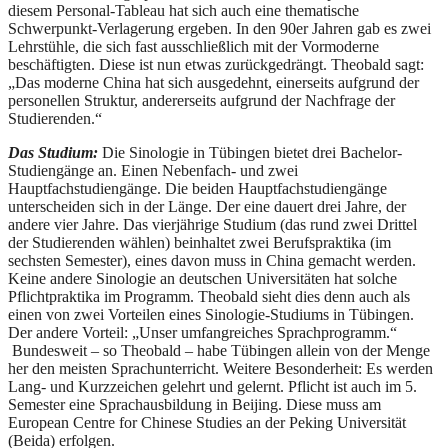
diesem Personal-Tableau hat sich auch eine thematische
Schwerpunkt-Verlagerung ergeben. In den 90er Jahren gab es zwei
Lehrstühle, die sich fast ausschließlich mit der Vormoderne
beschäftigten. Diese ist nun etwas zurückgedrängt. Theobald sagt:
„Das moderne China hat sich ausgedehnt, einerseits aufgrund der
personellen Struktur, andererseits aufgrund der Nachfrage der
Studierenden.“
Das Studium:
Die Sinologie in Tübingen bietet drei Bachelor-
Studiengänge an. Einen Nebenfach- und zwei
Hauptfachstudiengänge. Die beiden Hauptfachstudiengänge
unterscheiden sich in der Länge. Der eine dauert drei Jahre, der
andere vier Jahre. Das vierjährige Studium (das rund zwei Drittel
der Studierenden wählen) beinhaltet zwei Berufspraktika (im
sechsten Semester), eines davon muss in China gemacht werden.
Keine andere Sinologie an deutschen Universitäten hat solche
Pflichtpraktika im Programm. Theobald sieht dies denn auch als
einen von zwei Vorteilen eines Sinologie-Studiums in Tübingen.
Der andere Vorteil: „Unser umfangreiches Sprachprogramm.“
Bundesweit – so Theobald – habe Tübingen allein von der Menge
her den meisten Sprachunterricht. Weitere Besonderheit: Es werden
Lang- und Kurzzeichen gelehrt und gelernt. Pflicht ist auch im 5.
Semester eine Sprachausbildung in Beijing. Diese muss am
European Centre for Chinese Studies an der Peking Universität
(Beida) erfolgen.