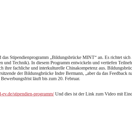
nd das Stipendienprogramm „Bildungsbrücke MINT“ an. Es richtet sic
en und Technik). In diesem Programm entwickeln und vertiefen Teilneh
 ihre fachliche und interkulturelle Chinakompetenz aus. Bildungsbrüc
e Vorsitzende der Bildunsgbrücke Indre Bermann, „aber da das Feedback 
 Bewerbungsfrist läuft bis zum 20. Februar.
cd-ev.de/stipendien-programm/
Und dies ist der Link zum Video mit Ein