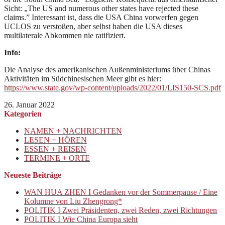
Sicht: „The US and numerous other states have rejected these
claims.” Interessant ist, dass die USA China vorwerfen gegen
UCLOS zu verstoßen, aber selbst haben die USA dieses
multilaterale Abkommen nie ratifiziert.
Info:
Die Analyse des amerikanischen Außenministeriums über Chinas
Aktivitäten im Südchinesischen Meer gibt es hier:
https://www.state.gov/wp-content/uploads/2022/01/LIS150-SCS.pdf
26. Januar 2022
Kategorien
NAMEN + NACHRICHTEN
LESEN + HÖREN
ESSEN + REISEN
TERMINE + ORTE
Neueste Beiträge
WAN HUA ZHEN I Gedanken vor der Sommerpause / Eine
Kolumne von Liu Zhengrong*
POLITIK I Zwei Präsidenten, zwei Reden, zwei Richtungen
POLITIK I Wie China Europa sieht