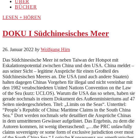
ÜBER
BÜCHER
LESEN + HÖREN
DOKU I Südchinesisches Meer
26. Januar 2022
by
Wolfgang Hirn
Das Südchinesische Meer ist neben Taiwan der Hotspot mit
Eskalationspotential zwischen China und den USA. China meldet –
aus seiner Sicht – legitime Ansprüche für einen Großteil des
Südchinesischen Meeres an. Die USA (und auch andere Staaten)
halten dagegen Chinas Vorgehen für illegal und nicht vereinbar mit
den 1982 verabschiedeten United Nations Convention on the Law
of the Sea (kurz: UCLOS). Warum die USA das so sehen, haben sie
gerade nochmals in einem Dokument des Außenministeriums auf 47
Seiten niedergeschrieben. Titel: „Limits on the Seas“. Untertitel:
“People´s Republic of China: Maritime Claims in the South China
Sea.” Dort werden nochmals sehr detailliert die Ansprüche Chinas
in dem umstrittenen Gewässer aufgelistet. Das Ergebnis, zu dem die
Autoren kommen, ist wenig überraschend: „…the PRC unlawfully
claims sovereignty or some form of exclusive jurisdiction over most
of the South China Sea.“ Logische Konsequenz aus amerikanischer