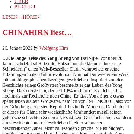
ÜBER
BÜCHER
LESEN + HÖREN
CHINAHIRN liest…
26. Januar 2022
by
Wolfgang Hirn
…
Die lange Reise des Yong Sheng
von
Dai Sijie
. Vor über 20
Jahren schrieb Dai Sijie mit „Balzac und die kleine chinesische
Schneiderin“ einen Welt-Bestseller. Darin verarbeitete er seine
Erfahrungen in der Kulturrevolution. Nun hat Dai wieder ein Werk
mit autobiographischen Bezügen geschrieben. Inspiriert von der
Geschichte seines Großvaters beschreibt er das Leben des Yong
Sheng. Dazu reiste Dai, der seit 1984 im Pariser Exil lebt, 2012
nochmals zur Recherche nach China. Er lässt Yong Sheng etwas
später leben als sein Großvater, nämlich von 1911 bis 2001, also von
der Gründung der ersten Republik bis in die Moderne. Damit deckt
er dieses für China sehr wechselhafte Jahrhundert mit all seinen
guten wie schlechten Zeiten ab. Es ist kein Geschichtsbuch, sondern
ein Geschichtenbuch. Geschrieben in einer schwer zu
beschreibenden, aber leicht zu lesenden Sprache. Sie ist bildhaft,
einfühlsam, manchmal brutal, manchmal ironisch-komisch. Zum