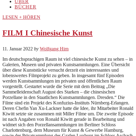
ÜBER
BÜCHER
LESEN + HÖREN
FILM I Chinesische Kunst
11. Januar 2022
by
Wolfgang Hirn
Im deutschsprachigen Raum ist viel chinesische Kunst zu sehen – in
Galerien, Museen und privaten Kunstsammlungen. Eine Übersicht
über diese Kunststücke versucht derzeit ein interessantes und
lobenswertes Filmprojekt zu geben. In insgesamt fünf Episoden
werden Kunstsammlungen im privaten und öffentlichen Raum
vorgestellt. Gestartet wurde die Serie mit dem Beitrag „Die
Sammelleidenschaft August des Starken – die chinesischen
Porzellane in den Staatlichen Kunstsammlungen. Dresden.“ Die
Filme sind ein Projekt des Konfuzius-Instituts Nürnberg-Erlangen.
Deren Chefin Yan Xu-Lackner hatte die Idee, ihr Mitarbeiter Ronald
Kiwitt setzte sie zusammen mit Miller Filme um. Die zweite Episode
ist nach Angaben von Ronald Kiwitt gerade in Bearbeitung und
widmet sich den Porzellansammlungen im Berliner Schloss
Charlottenburg, dem Museum für Kunst & Gewerbe Hamburg,
sowie der Privatsammlung des Grafen Luxburg im Schloss Aschach