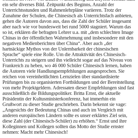
ein sehr diverses Bild. Zeitpunkt des Beginns, Anzahl der
Unterrichtsstunden und Rahmenlehrpläne variieren. Trotz der
Zunahme der Schulen, die Chinesisch als Unterrichtsfach anbieten,
gehen die Autoren davon aus, dass die Zahl der Schüler insgesamt
aber nach wie vor bundesweit bei rund 5000 stagniert. Warum das
so ist, erklären die befragten Lehrer u.a. mit „dem schlechten Image
Chinas in der öffent­lichen Wahrnehmung und insbesondere mit den
negativen Medienberichten über China“. Aber auch „der
hartnäckige Mythos von der Unlernbarkeit der chinesischen
Sprache“ spiele eine Rolle. Um die Attraktivität des Chinesisch-
Unterrichts zu steigern und ihn vielleicht sogar auf das Niveau von
Frankreich zu heben, wo 46 000 Schüler Chinesisch lernen, haben
die Autoren viele Handlungsempfehlungen ausgesprochen. Sie
reichen von vereinheitlichten Lernzielen über standardisierte
Prüfungen bis zu organisierten Fortbildungen und der Bereitstellung
von mehr Projektgeldern. Adressaten dieser Empfehlungen sind fast
ausschließlich die Bildungspolitiker. Britta Ernst, die aktuelle
Präsidentin der Kultusministerkonferenz, hat immerhin ein
Grußwort zu dieser Studie geschrieben. Darin bekennt sie vage:
„Angesichts der Bedeutung Chinas und auch im Vergleich mit
anderen europäischen Ländern sollte es unser erklärtes Ziel sein,
diese Zahl (der Chinesisch-Schüler) zu erhöhen.“ Ernst und ihre
Kolleginnen und Kollegen sollten das Motto der Studie ernster
nehmen: Macht mehr Chinesisch!