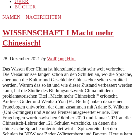
ÜBER
BÜCHER
NAMEN + NACHRICHTEN
WISSENSCHAFT I Macht mehr
Chinesisch!
28. Dezember 2021
by
Wolfgang Hirn
Das Wissen über China ist hierzulande nicht sehr weit verbreitet.
Die Versäumnisse fangen schon an den Schulen an, wo die Sprache,
aber auch die Kultur und Geschichte Chinas eher selten vermittelt
werden. Warum das so ist und wie dieser Zustand verbessert werden
kann, hat die Studie des Bildungsnetzwerk China mit dem
proklamatorischen Titel „Macht mehr Chinesisch!“ erforscht.
Andreas Guder und Wenhao You (FU Berlin) haben dazu einen
Fragebogen entworfen, der dann zusammen mit Ariane S. Willems
(Uni Göttingen) und Andrea Frenzel ausgewertet wurde. Der
Fragebogen wurde zwischen Oktober 2020 und Januar 2021 an die
Chinesisch-Lehrer der 121 Schulen verschickt, an denen die
chinesische Sprache unterrichtet wird – Spitzenreiter bei den
Schulen ist NRW vor Baden-Württemberg und Bayern. Heraus kam