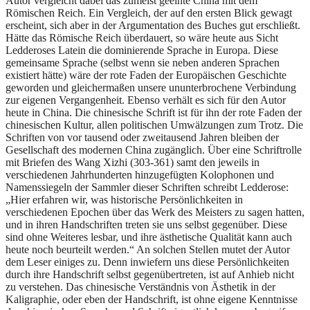
Autor vergleicht dabei das zumeist geeinte China mit dem
Römischen Reich. Ein Vergleich, der auf den ersten Blick gewagt
erscheint, sich aber in der Argumentation des Buches gut erschließt.
Hätte das Römische Reich überdauert, so wäre heute aus Sicht
Ledderoses Latein die dominierende Sprache in Europa. Diese
gemeinsame Sprache (selbst wenn sie neben anderen Sprachen
existiert hätte) wäre der rote Faden der Europäischen Geschichte
geworden und gleichermaßen unsere ununterbrochene Verbindung
zur eigenen Vergangenheit. Ebenso verhält es sich für den Autor
heute in China. Die chinesische Schrift ist für ihn der rote Faden der
chinesischen Kultur, allen politischen Umwälzungen zum Trotz. Die
Schriften von vor tausend oder zweitausend Jahren bleiben der
Gesellschaft des modernen China zugänglich. Über eine Schriftrolle
mit Briefen des Wang Xizhi (303-361) samt den jeweils in
verschiedenen Jahrhunderten hinzugefügten Kolophonen und
Namenssiegeln der Sammler dieser Schriften schreibt Ledderose:
„Hier erfahren wir, was historische Persönlichkeiten in
verschiedenen Epochen über das Werk des Meisters zu sagen hatten,
und in ihren Handschriften treten sie uns selbst gegenüber. Diese
sind ohne Weiteres lesbar, und ihre ästhetische Qualität kann auch
heute noch beurteilt werden.“ An solchen Stellen mutet der Autor
dem Leser einiges zu. Denn inwiefern uns diese Persönlichkeiten
durch ihre Handschrift selbst gegenübertreten, ist auf Anhieb nicht
zu verstehen. Das chinesische Verständnis von Ästhetik in der
Kaligraphie, oder eben der Handschrift, ist ohne eigene Kenntnisse