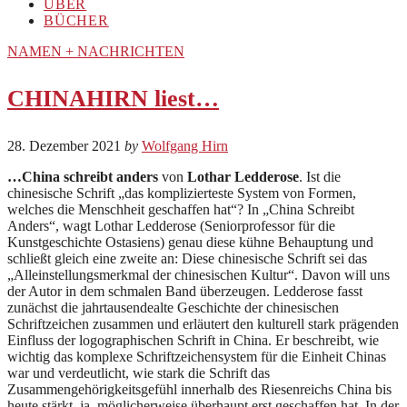
ÜBER
BÜCHER
NAMEN + NACHRICHTEN
CHINAHIRN liest…
28. Dezember 2021
by
Wolfgang Hirn
…China schreibt anders
von
Lothar Ledderose
. Ist die
chinesische Schrift „das komplizierteste System von Formen,
welches die Menschheit geschaffen hat“? In „China Schreibt
Anders“, wagt Lothar Ledderose (Seniorprofessor für die
Kunstgeschichte Ostasiens) genau diese kühne Behauptung und
schließt gleich eine zweite an: Diese chinesische Schrift sei das
„Alleinstellungsmerkmal der chinesischen Kultur“. Davon will uns
der Autor in dem schmalen Band überzeugen. Ledderose fasst
zunächst die jahrtausendealte Geschichte der chinesischen
Schriftzeichen zusammen und erläutert den kulturell stark prägenden
Einfluss der logographischen Schrift in China. Er beschreibt, wie
wichtig das komplexe Schriftzeichensystem für die Einheit Chinas
war und verdeutlicht, wie stark die Schrift das
Zusammengehörigkeitsgefühl innerhalb des Riesenreichs China bis
heute stärkt, ja, möglicherweise überhaupt erst geschaffen hat. In der