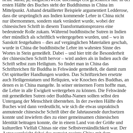
ersten Hälfte des Buches steht der Buddhismus in China im
Mittelpunkt. Anhand detaillierter Beispiele argumentiert Ledderose,
dass die ursprünglich aus Indien kommende Lehre in China nicht
nur übernommen, sondern stark verändert wurde, wobei der
chinesischen Schrift in diesem Transformationsprozess eine
bedeutende Rolle zukam. Während buddhistische Sutren in Indien
eher mündlich als schriftlich weitergegeben wurden, und – wo in
Sanskrit festgehalten – dies auf vergänglichen Materialien geschah,
wurde in China die buddhistische Lehre im wahrsten Sinne des
Wortes in Stein gemeißelt. Dabei – und hier tritt die Besonderheit
der chinesischen Schrift hervor – wird anders als in Indien auch die
Schrift selbst zum Heiligtum. So findet man in China das
Schriftzeichen für Buddha in Felswände gemeißelt, die damit zum
Ort spiritueller Handlungen wurden. Das Schriftzeichen ersetzte
auch Heiligenstatuen und Reliquien, wie Knochen des Buddhas, an
denen es in China mangelte. In seiner steinernen Form hoffte man,
die Lehre in alle Ewigkeit weitergeben zu können. Die Felswände
mit gemeißelten Sutren oder Buddha-Namen sollten selbst den
Untergang der Menschheit überstehen. In der zweiten Hälfte des
Buches wird dann verdeutlicht, wie sich die etwas unpraktisch
anmutende chinesische Schrift über die Jahrtausende durchsetzen
konnte und inwiefern dies zu einer gemeinsamen chinesischen
Identität beitragen konnte, die in einem Land von der Größe und
kulturellen Vielfalt Chinas nie eine Selbstverständlichkeit war. Der