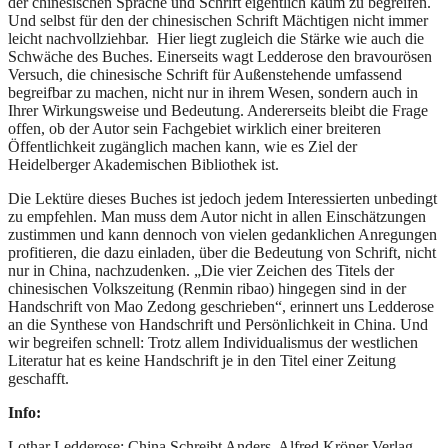
der chinesischen Sprache und Schrift eigentlich kaum zu begreifen.
Und selbst für den der chinesischen Schrift Mächtigen nicht immer
leicht nachvollziehbar. Hier liegt zugleich die Stärke wie auch die
Schwäche des Buches. Einerseits wagt Ledderose den bravourösen
Versuch, die chinesische Schrift für Außenstehende umfassend
begreifbar zu machen, nicht nur in ihrem Wesen, sondern auch in
Ihrer Wirkungsweise und Bedeutung. Andererseits bleibt die Frage
offen, ob der Autor sein Fachgebiet wirklich einer breiteren
Öffentlichkeit zugänglich machen kann, wie es Ziel der
Heidelberger Akademischen Bibliothek ist.
Die Lektüre dieses Buches ist jedoch jedem Interessierten unbedingt
zu empfehlen. Man muss dem Autor nicht in allen Einschätzungen
zustimmen und kann dennoch von vielen gedanklichen Anregungen
profitieren, die dazu einladen, über die Bedeutung von Schrift, nicht
nur in China, nachzudenken. „Die vier Zeichen des Titels der
chinesischen Volkszeitung (Renmin ribao) hingegen sind in der
Handschrift von Mao Zedong geschrieben“, erinnert uns Ledderose
an die Synthese von Handschrift und Persönlichkeit in China. Und
wir begreifen schnell: Trotz allem Individualismus der westlichen
Literatur hat es keine Handschrift je in den Titel einer Zeitung
geschafft.
Info:
Lothar Ledderose: China Schreibt Anders, Alfred Kröner Verlag,