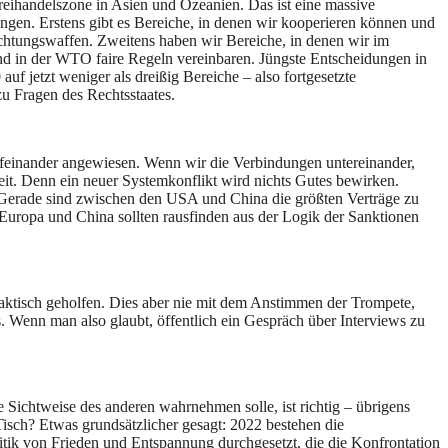
reihandelszone in Asien und Ozeanien. Das ist eine massive
ngen. Erstens gibt es Bereiche, in denen wir kooperieren können und
tungswaffen. Zweitens haben wir Bereiche, in denen wir im
nd in der WTO faire Regeln vereinbaren. Jüngste Entscheidungen in
uf jetzt weniger als dreißig Bereiche – also fortgesetzte
u Fragen des Rechtsstaates.
ufeinander angewiesen. Wenn wir die Verbindungen untereinander,
it. Denn ein neuer Systemkonflikt wird nichts Gutes bewirken.
. Gerade sind zwischen den USA und China die größten Verträge zu
 Europa und China sollten rausfinden aus der Logik der Sanktionen
aktisch geholfen. Dies aber nie mit dem Anstimmen der Trompete,
. Wenn man also glaubt, öffentlich ein Gespräch über Interviews zu
 Sichtweise des anderen wahrnehmen solle, ist richtig – übrigens
Tisch? Etwas grundsätzlicher gesagt: 2022 bestehen die
tik von Frieden und Entspannung durchgesetzt, die die Konfrontation