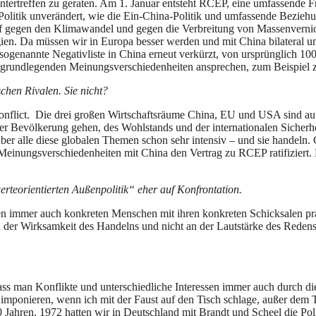
tertreffen zu geraten. Am 1. Januar entsteht RCEP, eine umfassende F
olitik unverändert, wie die Ein-China-Politik und umfassende Beziehu
 gegen den Klimawandel und gegen die Verbreitung von Massenvernich
en. Da müssen wir in Europa besser werden und mit China bilateral u
ogenannte Negativliste in China erneut verkürzt, von ursprünglich 100 a
 grundlegenden Meinungsverschiedenheiten ansprechen, zum Beispiel z
chen Rivalen. Sie nicht?
 conflict. Die drei großen Wirtschaftsräume China, EU und USA sind a
r Bevölkerung gehen, des Wohlstands und der internationalen Sicherhe
ber alle diese globalen Themen schon sehr intensiv – und sie handeln
 Meinungsverschiedenheiten mit China den Vertrag zu RCEP ratifiziert.
rteorientierten Außenpolitik“ eher auf Konfrontation.
en immer auch konkreten Menschen mit ihren konkreten Schicksalen pr
n der Wirksamkeit des Handelns und nicht an der Lautstärke des Redens
ass man Konflikte und unterschiedliche Interessen immer auch durch die
 imponieren, wenn ich mit der Faust auf den Tisch schlage, außer dem 
Jahren. 1972 hatten wir in Deutschland mit Brandt und Scheel die Poli