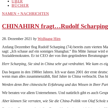
ÜBER
BÜCHER
NAMEN + NACHRICHTEN
CHINAHIRN fragt…Rudolf Scharping,
28. Dezember 2021
by
Wolfgang Hirn
Anfang Dezember flog Rudolf Scharping (74) bereits zum vierten Mal 
sagt: „Ich schaue auf ein sonniges Shanghai.“ Bis Mitte Januar wird
Sozialdemokraten. Er ist CEO der von ihm gegründeten Beratungsges
Herr Scharping, Sie sind in China sehr gut verdrahtet. Wie kam es ei
Das begann in den 1980er Jahren. Ich war dann 2001 der erste deutsche
wenn man alles zusammenzählt, fünf Jahre in China verbracht. Das h
Werden denn Ihre chinesische Erfahrung und das Wissen in Ihrer Par
Wir beraten vor allem Unternehmen. Und natürlich gibt es auch Gespr
Aber können Sie verraten, wie Sie die China-Politik von Olaf Scholz 