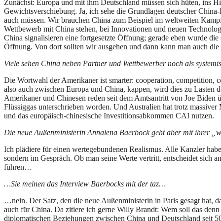
Zunächst: Europa und mit ihm Deutschland müssen sich hüten, ins Hin
Gewichtsverschiebung. Ja, ich sehe die Grundlagen deutscher China-P
auch müssen. Wir brauchen China zum Beispiel im weltweiten Kampf
Wettbewerb mit China stehen, bei Innovationen und neuen Technologi
China signalisieren eine fortgesetzte Öffnung; gerade eben wurde die s
Öffnung. Von dort sollten wir ausgehen und dann kann man auch die
Viele sehen China neben Partner und Wettbewerber noch als systemis
Die Wortwahl der Amerikaner ist smarter: cooperation, competition,
also auch zwischen Europa und China, kappen, wird dies zu Lasten de
Amerikaner und Chinesen reden seit dem Amtsantritt von Joe Biden ü
Flüssiggas unterschrieben worden. Und Australien hat trotz massiver
und das europäisch-chinesische Investitionsabkommen CAI nutzen.
Die neue Außenministerin Annalena Baerbock geht aber mit ihrer „we
Ich plädiere für einen wertegebundenen Realismus. Alle Kanzler hab
sondern im Gespräch. Ob man seine Werte vertritt, entscheidet sich a
führen…
…Sie meinen das Interview Baerbocks mit der taz…
…nein. Der Satz, den die neue Außenministerin in Paris gesagt hat, d
auch für China. Da zitiere ich gerne Willy Brandt: Wem soll das denn
diplomatischen Beziehungen zwischen China und Deutschland seit 50 