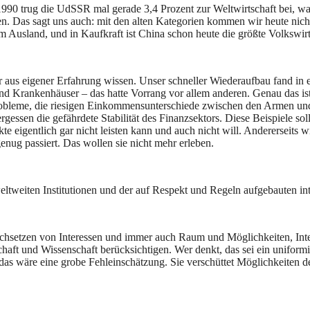
 1990 trug die UdSSR mal gerade 3,4 Prozent zur Weltwirtschaft bei, wa
ßen. Das sagt uns auch: mit den alten Kategorien kommen wir heute nic
usland, und in Kaufkraft ist China schon heute die größte Volkswirtsc
r aus eigener Erfahrung wissen. Unser schneller Wiederaufbau fand in 
 Krankenhäuser – das hatte Vorrang vor allem anderen. Genau das ist 
bleme, die riesigen Einkommensunterschiede zwischen den Armen und 
sen die gefährdete Stabilität des Finanzsektors. Diese Beispiele solle
 eigentlich gar nicht leisten kann und auch nicht will. Andererseits wil
enug passiert. Das wollen sie nicht mehr erleben.
weltweiten Institutionen und der auf Respekt und Regeln aufgebauten i
Durchsetzen von Interessen und immer auch Raum und Möglichkeiten, Int
schaft und Wissenschaft berücksichtigen. Wer denkt, das sei ein uniform
– das wäre eine grobe Fehleinschätzung. Sie verschüttet Möglichkeiten 