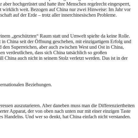
r aber hochgerüstet und hatte ihre Menschen regelrecht eingesperrt,
ht wirklich weit. Bezogen auf China nur zwei Hinweise: Im Jahr vor
haft auf der Erde – trotz aller innerchinesischen Probleme.
einem „geschützten“ Raum statt und Umwelt spielte da keine Rolle.
in China seit der Öffnung geschehen, mit einzigartigem Erfolg und
den Superreichen, aber auch zwischen West und Ost in China,
n verdeutlichen, dass sich China tatsächlich so großen
l China auch nicht in seinem Stolz verletzt werden. Das ist in der
nternationalen Beziehungen.
eressen auszutarieren. Aber daneben muss man die Differenziertheiten
ierter Apparat, der von oben nach unten nur mit einer einzigen Taste
des Handelns. Und wer so denkt, hat China einfach nicht verstanden.