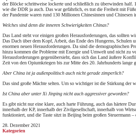
der Blöcke schrittweise lockerte und schließlich zu überwinden half.
wie die DDR ja auch. Das war gefährlich, es trat die Freiheit mit Fü
der Pandemie waren rund 130 Millionen Chinesinnen und Chinesen im A
Welches sind denn die inneren Schwierigkeiten Chinas?
Das Land steht vor einigen großen Herausforderungen, das sollten wi
Das Dach über dem Kopf, Arbeit, das Ende des Hungerns, Schulen und
enormen neuen Herausforderungen. Da sind die demographischen Pro
hinzu kommen die Probleme mit Energie und Umwelt und nicht zu verges
Herausforderungen gegenübersieht, dass sich das Land äußere Konflikte
Zeit von den Opiumkriegen bis zur Mitte des 20. Jahrhunderts lange g
Aber China ist ja außenpolitisch auch nicht gerade zimperlich?
Das sind große Mächte selten. Um so wichtiger ist die Stärkung der 
Ist China aber unter Xi Jinping nicht auch aggressiver geworden?
Es gibt nicht nur eine klare, auch harte Führung, auch das härtere 
innerhalb der KP, innerhalb der Zivilgesellschaft, innerhalb von Wirt
funktioniert, und die Taste sitzt in Beijing beim großen Steuermann 
28. Dezember 2021
Kategorien