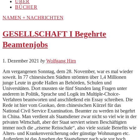
ÜBER
BÜCHER
NAMEN + NACHRICHTEN
GESELLSCHAFT I Begehrte
Beamtenjobs
1. Dezember 2021
by
Wolfgang Hirn
Am vergangenen Sonntag, dem 28. November, war es mal wieder
soweit. In 77 chinesischen Städten strömten über 1,4 Millionen
junge Leute in große Hallen an Behörden, Schulen und
Universitäten. Dort mussten sie fünf Stunden lang Fragen unter
anderem in Politik, Sprache und Logik im Multiple-Choice-
Verfahren beantworten und anschließend ein Essay schreiben. Die
Rede ist hier vom Guokao, dem chinesischen Kürzel für das
National Civil Service Examination. Beamter zu werden ist begehrt
in China. Man verdient als Staatsdiener zwar nicht so viel wie in der
privaten Wirtschaft, aber der Staat serviert seinen Beschäftigten
immer noch die „eiserne Reisschale“, also viele soziale Benefits wie
Alters- und Krankenversicherung oder günstige Wohnungen etc.
Außerdem ist das Ansehen der Staatsdiener nach wie vor hoch.