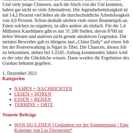
Und viele junge Chinesen, auch die frisch von der Uni kommen,
haben gar nicht so viele Alternativen. Die Jugendarbeitslosigkeit ist
mit 14,2 Prozent viel höher als die durchschnittliche Arbeitslosigkeit
von 4,9 Prozent. Schon deshalb streben viele einen Beamtenjob an.
Einen solchen zu ergattern, ist alles andere als einfach. Für die 1,4
Millionen Kandidaten gibt es nur 31 200 Stellen, davon 8700 im
tiefen Westen und anderen nicht gerade attraktiven Gegenden. Die
meisten Bewerber gab es übrigens laut „China Daily“ auf einen Job
bei der Postverwaltung in Ngari in Tibet. Die Chancen, diesen Job
zu bekommen, stehen bei 1:2245. Anfang kommenden Jahres wird
es der oder die Glückliche wissen. Dann werden die Ergebnisse des
Guokao bekannt gegeben.
1. Dezember 2021
Kategorien
NAMEN + NACHRICHTEN
LESEN + HÖREN
ESSEN + REISEN
TERMINE + ORTE
Neueste Beiträge
WAN HUA ZHEN I Gedanken vor der Sommerpause / Eine
Kolumne von Liu Zhengrong*