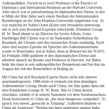
Außenpolitiker. Zurzeit ist er noch Professor of the Practice of
Diplomacy and International Relations an der Harvard University.
Aber davor war er jahrzehntelang im diplomatischen Dienst, in den
er Mitte der 80er Jahre nach einem Studium der Internationalen
Beziehungen an der John-Hopkins-Universität eingetreten war. Er
war zunächst im Nahen Osten (Kairo und Jerusalem) unterwegs,
ehe er sich zum Russland-Experten entwickelte. Präsident George
H. W. Bush diente er als Director for Soviet Affairs. Unter
Nachfolger Bill Clinton war er im Nationalen Sicherheitsrat für
Russland, die Ukraine und den eurasischen Raum zuständig. Nach
einer eher kurzen Episode als Sprecher des Außenministeriums
wurde er Botschafter, erst in Athen, dann in Brüssel bei der NATO.
Im Frühjahr 2008 quittierte er den diplomatischen Dienst und
arbeitete danach als Berater und Professor in Harvard. Joe Biden
holte ihn dann in sein außenpolitisches Beraterteam und bot ihm im
August den Job des Botschafters in Beijing an.
Mit China hat sich Russland-Experte Burns nicht sehr intensiv
auseinandergesetzt. 1988 reiste er erstmals mit dem damaligen
Außenminister George Shultz nach China, ein Jahr später dann mit
dem Präsidenten Goerge H. W. Bush. Wie er China derzeit
einschätzt, erklärte er in seinem Statement vor dem Senatsausschuss.
Darin bezeichnete er China als „the most dangerous competitor“. Er
sprach von einem „genocide in Xinjiang“. Außerdem titulierte er
China als Aggressor: “Beijing has been aggressive against India,