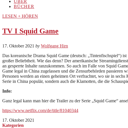
ÜBER
BÜCHER
LESEN + HÖREN
TV I Squid Game
17. Oktober 2021
by
Wolfgang Hirn
Das koreanische Drama Squid Game (deutsch: „Tintenfischspiel“) ist i
großer Beliebtheit. Wie das denn? Der amerikanische Streamingdienst
an gesperrte Inhalte ranzukommen. So auch im Falle von Squid Game. 
Game legal in China zugelassen und die Zensurbehörden passieren wird,
Personen werden an einen geheimen Ort verfrachtet, wo sie in sechs K
Serie in China populär, sondern auch die Klamotten, die die Schausp
Info:
Ganz legal kann man hier die Trailer zu der Serie „Squid Game“ anse
https://www.netflix.com/de/title/81040344
17. Oktober 2021
Kategorien