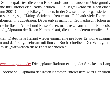
n Sommerpalastes, die ersten Rockbands tauchten aus dem Untergrund a
ne für Oktober eine Radtour durch Guilin, sagte Gebhardt. Nach einer
dann 2001 China by Bike gründeten. In der Zwischenzeit organisierten 
ar stärker“, sagt Häring. Seitdem haben er und Gebhardt viele Touren ni
Kilometer in Südostasien. Dabei gab es nicht nur geographisch Höhen
 schreiben – Artikel und Reisebücher, manche zusammen mit Françoise 
band „Alptraum der Roten Kammer“ auf, die unter anderem westliche Son
tehen. Dabei hatte Häring wieder einmal eine irre Idee. Er wollte zusam
nd darüber gemeinsam mit ihm ein Buch schreiben. Der Vertrag mit dem
mist: „Wir werden diese Fahrt nachholen.“
s://china-by-bike.de/
Die geplante Radtour entlang der Strecke des Lang
 Rockband „Alptraum der Roten Kammer“ interessiert, wird hier fünd