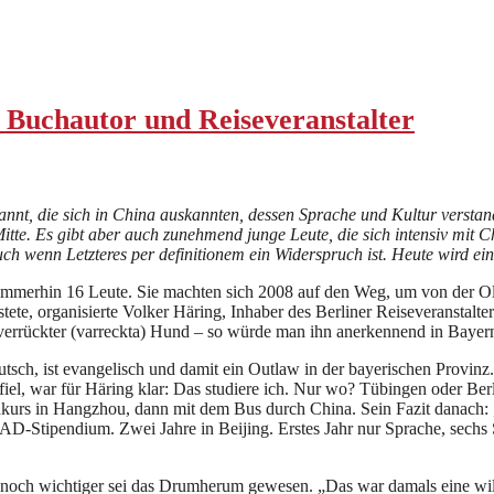
uchautor und Reiseveranstalter
nt, die sich in China auskannten, dessen Sprache und Kultur verstan
te. Es gibt aber auch zunehmend junge Leute, die sich intensiv mit C
 wenn Letzteres per definitionem ein Widerspruch ist. Heute wird ein
 Immerhin 16 Leute. Sie machten sich 2008 auf den Weg, um von der Ol
tete, organisierte Volker Häring, Inhaber des Berliner Reiseveranstal
verrückter (varreckta) Hund – so würde man ihn anerkennend in Bayer
sch, ist evangelisch und damit ein Outlaw in der bayerischen Provinz. 
iel, war für Häring klar: Das studiere ich. Nur wo? Tübingen oder Ber
hkurs in Hangzhou, dann mit dem Bus durch China. Sein Fazit danach: 
D-Stipendium. Zwei Jahre in Beijing. Erstes Jahr nur Sprache, sechs S
 noch wichtiger sei das Drumherum gewesen. „Das war damals eine wilde 