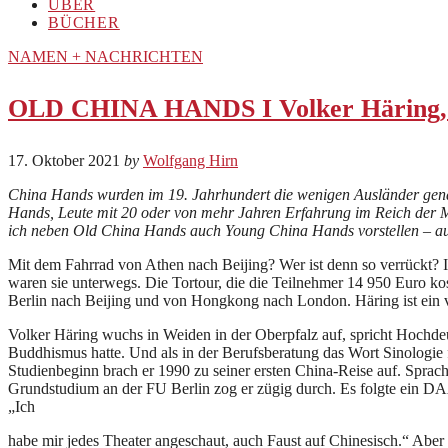
ÜBER
BÜCHER
NAMEN + NACHRICHTEN
OLD CHINA HANDS I Volker Häring, B
17. Oktober 2021
by
Wolfgang Hirn
China Hands wurden im 19. Jahrhundert die wenigen Ausländer genan
Hands, Leute mit 20 oder von mehr Jahren Erfahrung im Reich der Mit
ich neben Old China Hands auch Young China Hands vorstellen – auch
Mit dem Fahrrad von Athen nach Beijing? Wer ist denn so verrückt?
waren sie unterwegs. Die Tortour, die die Teilnehmer 14 950 Euro kos
Berlin nach Beijing und von Hongkong nach London. Häring ist ein 
Volker Häring wuchs in Weiden in der Oberpfalz auf, spricht Hochdeut
Buddhismus hatte. Und als in der Berufsberatung das Wort Sinologie f
Studienbeginn brach er 1990 zu seiner ersten China-Reise auf. Sprac
Grundstudium an der FU Berlin zog er zügig durch. Es folgte ein DAA
„Ich
habe mir jedes Theater angeschaut, auch Faust auf Chinesisch.“ Aber