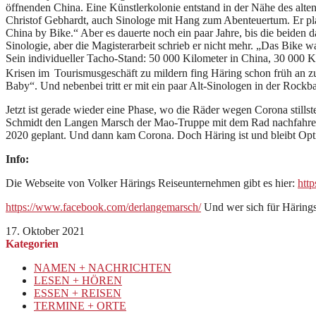
öffnenden China. Eine Künstlerkolonie entstand in der Nähe des alte
Christof Gebhardt, auch Sinologe mit Hang zum Abenteuertum. Er pla
China by Bike.“ Aber es dauerte noch ein paar Jahre, bis die beiden 
Sinologie, aber die Magisterarbeit schrieb er nicht mehr. „Das Bike w
Sein individueller Tacho-Stand: 50 000 Kilometer in China, 30 000 
Krisen im
Tourismusgeschäft zu mildern fing Häring schon früh an zu
Baby“. Und nebenbei tritt er mit ein paar Alt-Sinologen in der Rock
Jetzt ist gerade wieder eine Phase, wo die Räder wegen Corona stills
Schmidt den Langen Marsch der Mao-Truppe mit dem Rad nachfahren u
2020 geplant. Und dann kam Corona. Doch Häring ist und bleibt Opti
Info:
Die Webseite von Volker Härings Reiseunternehmen gibt es hier:
http
https://www.facebook.com/derlangemarsch/
Und wer sich für Härings
17. Oktober 2021
Kategorien
NAMEN + NACHRICHTEN
LESEN + HÖREN
ESSEN + REISEN
TERMINE + ORTE