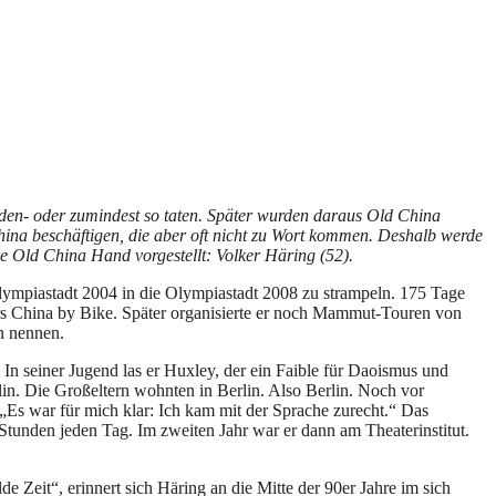
den- oder zumindest so taten. Später wurden daraus Old China
hina beschäftigen, die aber oft nicht zu Wort kommen. Deshalb werde
e Old China Hand vorgestellt: Volker Häring (52).
ympiastadt 2004 in die Olympiastadt 2008 zu strampeln. 175 Tage
ters China by Bike. Später organisierte er noch Mammut-Touren von
n nennen.
In seiner Jugend las er Huxley, der ein Faible für Daoismus und
lin. Die Großeltern wohnten in Berlin. Also Berlin. Noch vor
„Es war für mich klar: Ich kam mit der Sprache zurecht.“ Das
tunden jeden Tag. Im zweiten Jahr war er dann am Theaterinstitut.
Zeit“, erinnert sich Häring an die Mitte der 90er Jahre im sich