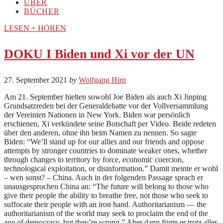
ÜBER
BÜCHER
LESEN + HÖREN
DOKU I Biden und Xi vor der UN
27. September 2021
by
Wolfgang Hirn
Am 21. September hielten sowohl Joe Biden als auch Xi Jinping
Grundsatzreden bei der Generaldebatte vor der Vollversammlung
der Vereinten Nationen in New York. Biden war persönlich
erschienen, Xi verkündete seine Botschaft per Video. Beide redeten
über den anderen, ohne ihn beim Namen zu nennen. So sagte
Biden: “We’ll stand up for our allies and our friends and oppose
attempts by stronger countries to dominate weaker ones, whether
through changes to territory by force, economic coercion,
technological exploitation, or disinformation.” Damit meinte er wohl
– wen sonst? – China. Auch in der folgenden Passage sprach er
unausgesprochen China an: “The future will belong to those who
give their people the ability to breathe free, not those who seek to
suffocate their people with an iron hand. Authoritarianism — the
authoritarianism of the world may seek to proclaim the end of the
age of democracy, but they’re wrong.” Aber dann fügte er trotz aller