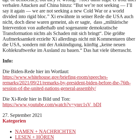
verbalen Attacken auf China hinzu: “But we’re not seeking — I’ll
say it again — we are not seeking a new Cold War or a world
divided into rigid bloc.” Xi erwähnte in seiner Rede die USA auch
nicht, doch diese waren gemeint, als er sagte, dass „militärische
Intervention von außerhalb und sogenannte demokratische
Transformation nichts als Schaden mit sich bringt“. Die größte
Aufmerksamkeit erzielte Xi allerdings nicht mit Kommentaren über
die USA, sondern mit der Ankündigung, künftig „keine neuen
Kohlekraftwerke im Ausland zu bauen.“ Das hat viele überrascht.
Info:
Die Biden-Rede hier im Wortlaut:
https://www.whitehouse.gov/briefing-room/speeches-
remarks/2021/09/21/remarks-by-president-biden-before-the-76th-
session-of-the-united-nations-general-assembly/
Die Xi-Rede hier in Bild und Ton:
https://www.youtube.com/watch?v=ynrc1sV_bDI
27. September 2021
Kategorien
NAMEN + NACHRICHTEN
LESEN + HÖREN