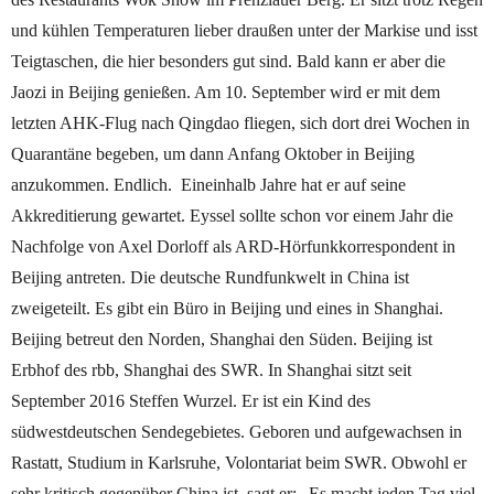
und kühlen Temperaturen lieber draußen unter der Markise und isst
Teigtaschen, die hier besonders gut sind. Bald kann er aber die
Jaozi in Beijing genießen. Am 10. September wird er mit dem
letzten AHK-Flug nach Qingdao fliegen, sich dort drei Wochen in
Quarantäne begeben, um dann Anfang Oktober in Beijing
anzukommen. Endlich. Eineinhalb Jahre hat er auf seine
Akkreditierung gewartet. Eyssel sollte schon vor einem Jahr die
Nachfolge von Axel Dorloff als ARD-Hörfunkkorrespondent in
Beijing antreten. Die deutsche Rundfunkwelt in China ist
zweigeteilt. Es gibt ein Büro in Beijing und eines in Shanghai.
Beijing betreut den Norden, Shanghai den Süden. Beijing ist
Erbhof des rbb, Shanghai des SWR. In Shanghai sitzt seit
September 2016 Steffen Wurzel. Er ist ein Kind des
südwestdeutschen Sendegebietes. Geboren und aufgewachsen in
Rastatt, Studium in Karlsruhe, Volontariat beim SWR. Obwohl er
sehr kritisch gegenüber China ist, sagt er: „Es macht jeden Tag viel