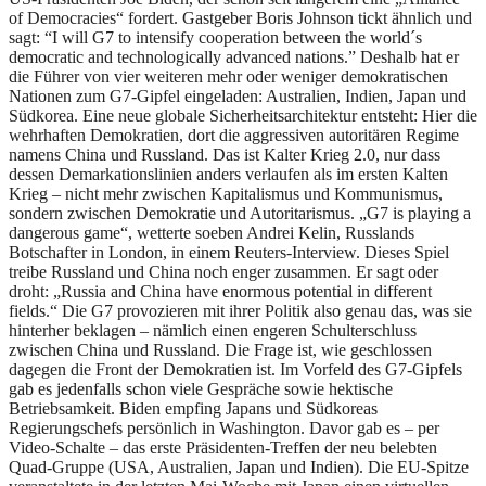
of Democracies“ fordert. Gastgeber Boris Johnson tickt ähnlich und
sagt: “I will G7 to intensify cooperation between the world´s
democratic and technologically advanced nations.” Deshalb hat er
die Führer von vier weiteren mehr oder weniger demokratischen
Nationen zum G7-Gipfel eingeladen: Australien, Indien, Japan und
Südkorea. Eine neue globale Sicherheitsarchitektur entsteht: Hier die
wehrhaften Demokratien, dort die aggressiven autoritären Regime
namens China und Russland. Das ist Kalter Krieg 2.0, nur dass
dessen Demarkationslinien anders verlaufen als im ersten Kalten
Krieg – nicht mehr zwischen Kapitalismus und Kommunismus,
sondern zwischen Demokratie und Autoritarismus. „G7 is playing a
dangerous game“, wetterte soeben Andrei Kelin, Russlands
Botschafter in London, in einem Reuters-Interview. Dieses Spiel
treibe Russland und China noch enger zusammen. Er sagt oder
droht: „Russia and China have enormous potential in different
fields.“ Die G7 provozieren mit ihrer Politik also genau das, was sie
hinterher beklagen – nämlich einen engeren Schulterschluss
zwischen China und Russland. Die Frage ist, wie geschlossen
dagegen die Front der Demokratien ist. Im Vorfeld des G7-Gipfels
gab es jedenfalls schon viele Gespräche sowie hektische
Betriebsamkeit. Biden empfing Japans und Südkoreas
Regierungschefs persönlich in Washington. Davor gab es – per
Video-Schalte – das erste Präsidenten-Treffen der neu belebten
Quad-Gruppe (USA, Australien, Japan und Indien). Die EU-Spitze