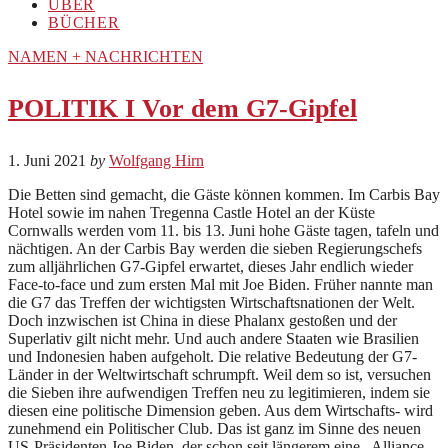
ÜBER
BÜCHER
NAMEN + NACHRICHTEN
POLITIK I Vor dem G7-Gipfel
1. Juni 2021
by
Wolfgang Hirn
Die Betten sind gemacht, die Gäste können kommen. Im Carbis Bay
Hotel sowie im nahen Tregenna Castle Hotel an der Küste
Cornwalls werden vom 11. bis 13. Juni hohe Gäste tagen, tafeln und
nächtigen. An der Carbis Bay werden die sieben Regierungschefs
zum alljährlichen G7-Gipfel erwartet, dieses Jahr endlich wieder
Face-to-face und zum ersten Mal mit Joe Biden. Früher nannte man
die G7 das Treffen der wichtigsten Wirtschaftsnationen der Welt.
Doch inzwischen ist China in diese Phalanx gestoßen und der
Superlativ gilt nicht mehr. Und auch andere Staaten wie Brasilien
und Indonesien haben aufgeholt. Die relative Bedeutung der G7-
Länder in der Weltwirtschaft schrumpft. Weil dem so ist, versuchen
die Sieben ihre aufwendigen Treffen neu zu legitimieren, indem sie
diesen eine politische Dimension geben. Aus dem Wirtschafts- wird
zunehmend ein Politischer Club. Das ist ganz im Sinne des neuen
US-Präsidenten Joe Biden, der schon seit längerem eine „Alliance