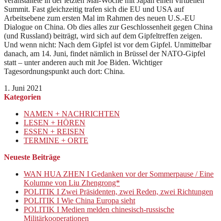
veranstaltete in der letzten Mai-Woche mit Japan einen virtuellen
Summit. Fast gleichzeitig trafen sich die EU und USA auf
Arbeitsebene zum ersten Mal im Rahmen des neuen U.S.-EU
Dialogue on China. Ob dies alles zur Geschlossenheit gegen China
(und Russland) beiträgt, wird sich auf dem Gipfeltreffen zeigen.
Und wenn nicht: Nach dem Gipfel ist vor dem Gipfel. Unmittelbar
danach, am 14. Juni, findet nämlich in Brüssel der NATO-Gipfel
statt – unter anderen auch mit Joe Biden. Wichtiger
Tagesordnungspunkt auch dort: China.
1. Juni 2021
Kategorien
NAMEN + NACHRICHTEN
LESEN + HÖREN
ESSEN + REISEN
TERMINE + ORTE
Neueste Beiträge
WAN HUA ZHEN I Gedanken vor der Sommerpause / Eine
Kolumne von Liu Zhengrong*
POLITIK I Zwei Präsidenten, zwei Reden, zwei Richtungen
POLITIK I Wie China Europa sieht
POLITIK I Medien melden chinesisch-russische
Militärkooperationen