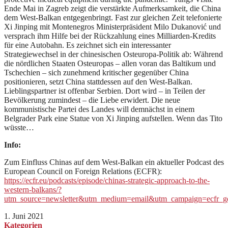
Ende Mai in Zagreb zeigt die verstärkte Aufmerksamkeit, die China
dem West-Balkan entgegenbringt. Fast zur gleichen Zeit telefonierte
Xi Jinping mit Montenegros Ministerpräsident Milo Dukanović und
versprach ihm Hilfe bei der Rückzahlung eines Milliarden-Kredits
für eine Autobahn. Es zeichnet sich ein interessanter
Strategiewechsel in der chinesischen Osteuropa-Politik ab: Während
die nördlichen Staaten Osteuropas – allen voran das Baltikum und
Tschechien – sich zunehmend kritischer gegenüber China
positionieren, setzt China stattdessen auf den West-Balkan.
Lieblingspartner ist offenbar Serbien. Dort wird – in Teilen der
Bevölkerung zumindest – die Liebe erwidert. Die neue
kommunistische Partei des Landes will demnächst in einem
Belgrader Park eine Statue von Xi Jinping aufstellen. Wenn das Tito
wüsste…
Info:
Zum Einfluss Chinas auf dem West-Balkan ein aktueller Podcast des
European Council on Foreign Relations (ECFR):
https://ecfr.eu/podcasts/episode/chinas-strategic-approach-to-the-
western-balkans/?
utm_source=newsletter&utm_medium=email&utm_campaign=ecfr_gen
1. Juni 2021
Kategorien