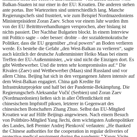
Balkan-Staaten ist nur einer in der EU: Kroatien. Die anderen stehen
ante portas. Ihre Wartezeiten sind unterschiedlich lang. Manche
Regierungschefs sind frustriert, wie zum Beispiel Nordmazedoniens
Ministerpräsident Zoran Zaev. Schon vor einem Jahr wurden ihm
von der EU Beitrittsverhandlungen versprochen, aber bislang ist
nichts passiert. Der Nachbar Bulgarien blockt. In einem Interview
mit Politico sagte – oder besser: drohte – der sozialdemokratische
Politiker, dass die EU gegenüber „rival powers“ an Boden verlieren
werde. Es bestehe die Gefahr „den West-Balkan zu verlieren“, sagte
auch kürzlich der deutsche Außenminister Heiko Maas bei einem
Treffen der EU-Außenminister, „wir sind nicht die Einzigen dort. Es
gibt Wettbewerber. Und die treten sehr kompromisslos auf.“ Die
Rivalen (Zaev) und Wettbewerber (Maas) sind Russland und vor
allem China. Beijing hat sich in den vergangenen Jahren intensiv auf
dem West-Balkan engagiert. China gab Kredite für
Infrastrukturprojekte und half bei der Pandemie-Bekämpfung. Die
Regierungschefs Aleksandar Vučić (Serbien) und Zoran Zaev
(Nordmazedonien) ließen sich in aller Öffentlichkeit mit
chinesischem Impfstoff piksen, letzterer in Gegenwart des
chinesischen Botschafters Zhang Zhuo. Selbst das EU-Mitglied
Kroatien war auf Hilfe Beijings angewiesen. Nach einem Besuch
von Politbüro-Mitglied Yang Jiechi, dem wichtigsten Außenpolitiker
des Landes, ließ Premier Andrej Plenković verlauten: „He thanked
the Chinese authorities for the cooperation in regular deliveries of
protective medical equipment during the pandemic.” Yangs Visite