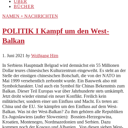
ÜBER
BÜCHER
NAMEN + NACHRICHTEN
POLITIK I Kampf um den West-
Balkan
1. Juni 2021
by
Wolfgang Hirn
In Serbiens Hauptstadt Belgrad wird demnächst ein 55 Millionen
Dollar teures chinesisches Kulturzentrum eingeweiht. Es steht an der
Stelle der einstigen chinesischen Botschaft, die von der NATO im
Mai 1999 versehentlich zerbombt wurde. Ein Bauwerk also mit
Symbolcharakter. Und auch ein Symbol für Chinas Bekenntnis zum
Balkan. Dieser Teil Europas war über Jahrhunderte stets umkämpft.
Jetzt droht wieder einmal ein neuer Konflikt. Freilich kein
militärischer, sondern einer um Einfluss und Macht. Es treten an:
China und die EU. Sie kämpfen um den Einfluss auf dem West-
Balkan. Was ist der West-Balkan? Zu ihm gehören alle Republiken
Ex-Jugoslawiens (außer Slowenien): Bosnien-Herzegowina,
Kroatien, Montenegro, Nordmazedonien und Serbien. Dazu
kommen noch der Kosovo und Albanien. Von diesen sieben West-