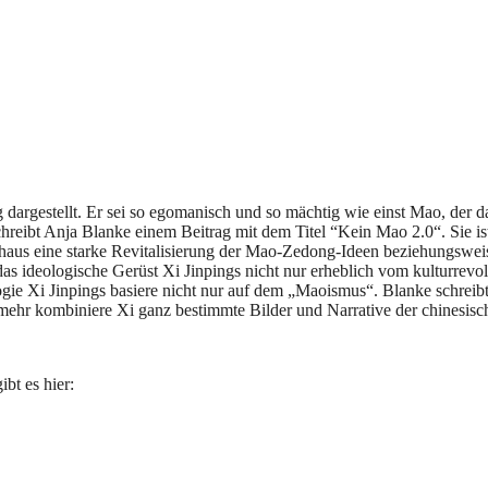
dargestellt. Er sei so egomanisch und so mächtig wie einst Mao, der 
 schreibt Anja Blanke einem Beitrag mit dem Titel “Kein Mao 2.0“. Sie 
rchaus eine starke Revitalisierung der Mao-Zedong-Ideen beziehungswe
s ideologische Gerüst Xi Jinpings nicht nur erheblich vom kulturrevol
ogie Xi Jinpings basiere nicht nur auf dem „Maoismus“. Blanke schreib
hr kombiniere Xi ganz bestimmte Bilder und Narrative der chinesisch
bt es hier: