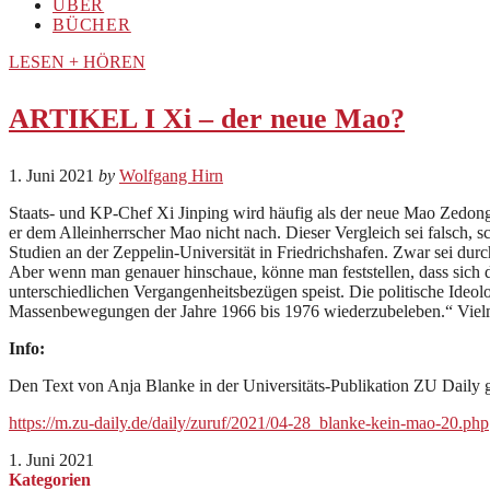
ÜBER
BÜCHER
LESEN + HÖREN
ARTIKEL I Xi – der neue Mao?
1. Juni 2021
by
Wolfgang Hirn
Staats- und KP-Chef Xi Jinping wird häufig als der neue Mao Zedong 
er dem Alleinherrscher Mao nicht nach. Dieser Vergleich sei falsch,
Studien an der Zeppelin-Universität in Friedrichshafen. Zwar sei du
Aber wenn man genauer hinschaue, könne man feststellen, dass sich da
unterschiedlichen Vergangenheitsbezügen speist. Die politische Ideol
Massenbewegungen der Jahre 1966 bis 1976 wiederzubeleben.“ Vielme
Info:
Den Text von Anja Blanke in der Universitäts-Publikation ZU Daily gi
https://m.zu-daily.de/daily/zuruf/2021/04-28_blanke-kein-mao-20.php
1. Juni 2021
Kategorien