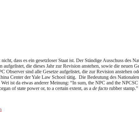
 nicht, dass es ein gesetzloser Staat ist. Der Ständige Ausschuss des N
n aufgelistet, die dieses Jahr zur Revision anstehen, sowie die neuen G
NPC Observer sind alle Gesetze aufgelistet, die zur Revision anstehe
i China Center der Yale Law School tätig. Die Bedeutung des National
t. Wei ist da etwas anderer Meinung: “In sum, the NPC and the NPCSC a
gan of state power or, to a certain extent, as a
de facto
rubber stamp.”
n