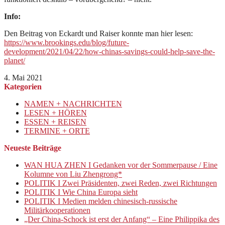
Info:
Den Beitrag von Eckardt und Raiser konnte man hier lesen:
https://www.brookings.edu/blog/future-
development/2021/04/22/how-chinas-savings-could-help-save-the-
planet/
4. Mai 2021
Kategorien
NAMEN + NACHRICHTEN
LESEN + HÖREN
ESSEN + REISEN
TERMINE + ORTE
Neueste Beiträge
WAN HUA ZHEN I Gedanken vor der Sommerpause / Eine
Kolumne von Liu Zhengrong*
POLITIK I Zwei Präsidenten, zwei Reden, zwei Richtungen
POLITIK I Wie China Europa sieht
POLITIK I Medien melden chinesisch-russische
Militärkooperationen
„Der China-Schock ist erst der Anfang“ – Eine Philippika des