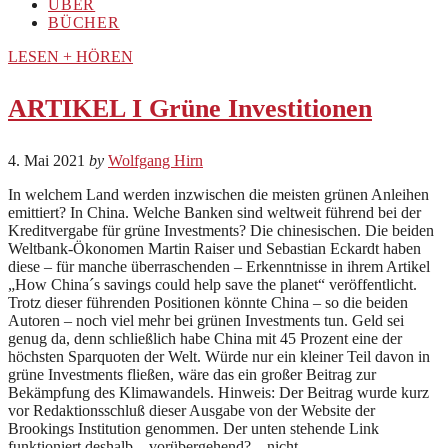
ÜBER
BÜCHER
LESEN + HÖREN
ARTIKEL I Grüne Investitionen
4. Mai 2021
by
Wolfgang Hirn
In welchem Land werden inzwischen die meisten grünen Anleihen
emittiert? In China. Welche Banken sind weltweit führend bei der
Kreditvergabe für grüne Investments? Die chinesischen. Die beiden
Weltbank-Ökonomen Martin Raiser und Sebastian Eckardt haben
diese – für manche überraschenden – Erkenntnisse in ihrem Artikel
„How China´s savings could help save the planet“ veröffentlicht.
Trotz dieser führenden Positionen könnte China – so die beiden
Autoren – noch viel mehr bei grünen Investments tun. Geld sei
genug da, denn schließlich habe China mit 45 Prozent eine der
höchsten Sparquoten der Welt. Würde nur ein kleiner Teil davon in
grüne Investments fließen, wäre das ein großer Beitrag zur
Bekämpfung des Klimawandels. Hinweis: Der Beitrag wurde kurz
vor Redaktionsschluß dieser Ausgabe von der Website der
Brookings Institution genommen. Der unten stehende Link
funktioniert deshalb – vorübergehend? – nicht.