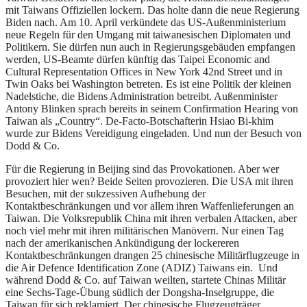
mit Taiwans Offiziellen lockern. Das holte dann die neue Regierung
Biden nach. Am 10. April verkündete das US-Außenministerium
neue Regeln für den Umgang mit taiwanesischen Diplomaten und
Politikern. Sie dürfen nun auch in Regierungsgebäuden empfangen
werden, US-Beamte dürfen künftig das Taipei Economic and
Cultural Representation Offices in New York 42nd Street und in
Twin Oaks bei Washington betreten. Es ist eine Politik der kleinen
Nadelstiche, die Bidens Administration betreibt. Außenminister
Antony Blinken sprach bereits in seinem Confirmation Hearing von
Taiwan als „Country“. De-Facto-Botschafterin Hsiao Bi-khim
wurde zur Bidens Vereidigung eingeladen. Und nun der Besuch von
Dodd & Co.
Für die Regierung in Beijing sind das Provokationen. Aber wer
provoziert hier wen? Beide Seiten provozieren. Die USA mit ihren
Besuchen, mit der sukzessiven Aufhebung der
Kontaktbeschränkungen und vor allem ihren Waffenlieferungen an
Taiwan. Die Volksrepublik China mit ihren verbalen Attacken, aber
noch viel mehr mit ihren militärischen Manövern. Nur einen Tag
nach der amerikanischen Ankündigung der lockereren
Kontaktbeschränkungen drangen 25 chinesische Militärflugzeuge in
die Air Defence Identification Zone (ADIZ) Taiwans ein. Und
während Dodd & Co. auf Taiwan weilten, startete Chinas Militär
eine Sechs-Tage-Übung südlich der Dongsha-Inselgruppe, die
Taiwan für sich reklamiert. Der chinesische Flugzeugträger