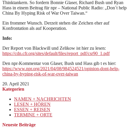
Thinktankern. So fordern Bonnie Glaser, Richard Bush und Ryan
Hass in einem Beitrag für npr – National Public Radio: „Don´t help
China By Hyping Risk of War Over Taiwan.“
Ein frommer Wunsch. Derzeit stehen die Zeichen eher auf
Konfrontation als auf Kooperation.
Info:
Der Report von Blackwill und Zelikow ist hier zu lesen:
https://cdn.cfr.org/sites/default/files/report_pdf/csr90_1.pdf
Den npr-Kommentar von Glaser, Bush und Hass gib t es hier:
https://www.npr.org/2021/04/08/984524521/opinion-dont-help-
china-by-hyping-risk-of-war-over-taiwan
20. April 2021
Kategorien
NAMEN + NACHRICHTEN
LESEN + HÖREN
ESSEN + REISEN
TERMINE + ORTE
Neueste Beiträge