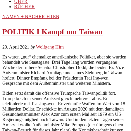
ÜBER
BÜCHER
NAMEN + NACHRICHTEN
POLITIK I Kampf um Taiwan
20. April 2021
by
Wolfgang Hirn
Es waren „nur“ ehemalige amerikanische Politiker, aber sie wurden
behandelt wie Staatsgäste. Drei Tage lang wurden vergangene
Woche der frühere Senator Christopher Dodd, die beiden Ex-Vize-
Außenminister Richard Armitage und James Steinberg in Taiwan
hofiert: Dinner Empfang bei der Präsidentin Tsai Ing-wen,
Gespräche mit dem Außenminister und weiteren Ministern.
Biden setzt damit die offensive Trumpsche Taiwanpolitik fort.
Trump brach in seiner Amtszeit gleich mehrere Tabus. Er
telefonierte mit Tsai-Ing-wen. Er verkaufte Waffen im Wert von 18
Milliarden Dollar. Er schickte im August 2020 mit dem damaligen
Gesundheitsminister Alex Azar zum ersten Mal seit 1979 ein US-
Regierungsmitglied nach Taiwan. Und in den letzten Tagen seiner
Amtszeit wollte Außenminister Mike Pompeo (der übrigens einen
Taiwan-Besuch für dieses Jahr plant) die Kontaktbeschränkungen