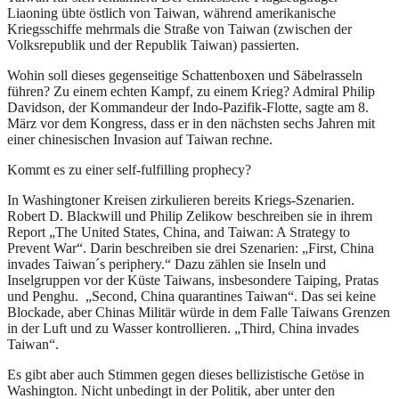
Liaoning übte östlich von Taiwan, während amerikanische
Kriegsschiffe mehrmals die Straße von Taiwan (zwischen der
Volksrepublik und der Republik Taiwan) passierten.
Wohin soll dieses gegenseitige Schattenboxen und Säbelrasseln
führen? Zu einem echten Kampf, zu einem Krieg? Admiral Philip
Davidson, der Kommandeur der Indo-Pazifik-Flotte, sagte am 8.
März vor dem Kongress, dass er in den nächsten sechs Jahren mit
einer chinesischen Invasion auf Taiwan rechne.
Kommt es zu einer self-fulfilling prophecy?
In Washingtoner Kreisen zirkulieren bereits Kriegs-Szenarien.
Robert D. Blackwill und Philip Zelikow beschreiben sie in ihrem
Report „The United States, China, and Taiwan: A Strategy to
Prevent War“. Darin beschreiben sie drei Szenarien: „First, China
invades Taiwan´s periphery.“ Dazu zählen sie Inseln und
Inselgruppen vor der Küste Taiwans, insbesondere Taiping, Pratas
und Penghu. „Second, China quarantines Taiwan“. Das sei keine
Blockade, aber Chinas Militär würde in dem Falle Taiwans Grenzen
in der Luft und zu Wasser kontrollieren. „Third, China invades
Taiwan“.
Es gibt aber auch Stimmen gegen dieses bellizistische Getöse in
Washington. Nicht unbedingt in der Politik, aber unter den