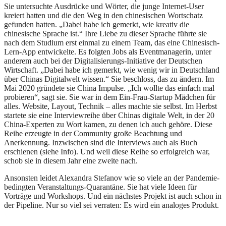
Sie untersuchte Ausdrücke und Wörter, die junge Internet-User
kreiert hatten und die den Weg in den chinesischen Wortschatz
gefunden hatten. „Dabei habe ich gemerkt, wie kreativ die
chinesische Sprache ist.“ Ihre Liebe zu dieser Sprache führte sie
nach dem Studium erst einmal zu einem Team, das eine Chinesisch-
Lern-App entwickelte. Es folgten Jobs als Eventmanagerin, unter
anderem auch bei der Digitalisierungs-Initiative der Deutschen
Wirtschaft. „Dabei habe ich gemerkt, wie wenig wir in Deutschland
über Chinas Digitalwelt wissen.“ Sie beschloss, das zu ändern. Im
Mai 2020 gründete sie China Impulse. „Ich wollte das einfach mal
probieren“, sagt sie. Sie war in dem Ein-Frau-Startup Mädchen für
alles. Website, Layout, Technik – alles machte sie selbst. Im Herbst
startete sie eine Interviewreihe über Chinas digitale Welt, in der 20
China-Experten zu Wort kamen, zu denen ich auch gehöre. Diese
Reihe erzeugte in der Community große Beachtung und
Anerkennung. Inzwischen sind die Interviews auch als Buch
erschienen (siehe Info). Und weil diese Reihe so erfolgreich war,
schob sie in diesem Jahr eine zweite nach.
Ansonsten leidet Alexandra Stefanov wie so viele an der Pandemie-
bedingten Veranstaltungs-Quarantäne. Sie hat viele Ideen für
Vorträge und Workshops. Und ein nächstes Projekt ist auch schon in
der Pipeline. Nur so viel sei verraten: Es wird ein analoges Produkt.