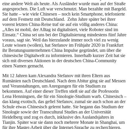
eine andere Welt als heute. Als Ausländer wurde man auf der Straße
angesprochen. Die Luft war verschmutzt. Man bezahlte mit Bargeld.
Sie hatte – wie viele Chinesen – noch kein Smartphone, telefonierte
auf dem Festnetz mit Deutschland. Zehn Jahre später bei ihrer
vorerst letzten China-Reise traf sie auf ein völlig anderes China:
„Alles ist mobil, der Alltag ist digitalisiert, viele Roboter sind im
Einsatz.“ China sei uns bei der Digitalisierung mindestens fünf Jahre
voraus, sagt sie. Weil das hierzulande immer noch viel zu wenig
Leute wissen (wollen), hat Stefanov im Frühjahr 2020 in Frankfurt
ihr Beratungsunternehmen China Impulse gegründet, um über die
chinesische Digitalwelt zu informieren. Innerhalb kurzer Zeit hat sie
sich mit diversen Aktionen in der deutschen China-Community
einen Namen gemacht.
Mit 12 Jahren kam Alexandra Stefanov mit ihren Eltern aus
Rumänien nach Deutschland. Nach dem Abitur ging sie auf Messen
und Veranstaltungen, um Anregungen für ein Studium zu
bekommen. Auf einer dieser Treffen stieß sie auf die Professorin
Lena Henningsen, die für ein Sinologie-Studium warb. Chinesisch –
das klang exotisch, das gefiel Stefanov, zumal sie auch schon an der
Schule etwas Chinesisch gelernt hatte. Sie begann das Studium der
Sinologie sowie der Transcultural Studies an der Universität
Heidelberg und zog es durch, inklusive des Auslandsjahres in
Tianjin. Später war sie dann noch mehrere Monate in Shanghai, um
für ihre Master-Arbeit über die Internet-Sprache zu recherchieren.