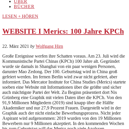
ÜBER
BÜCHER
LESEN + HÖREN
WEBSITE I Merics: 100 Jahre KPCh
22. März 2021
by
Wolfgang Hirn
Große Ereignisse werfen ihre Schatten voraus. Am 23. Juli wird die
Kommunistische Partei Chinas (KPCh) 100 Jahre alt. Gegründet
wurde sie damals in Shanghai von ein paar wenigen Personen,
darunter Mao Zedong. Der 100. Geburtstag wird in China groß
gefeiert werden. Im fernen Berlin wird zwar nicht gefeiert, aber
informiert. Das Mercator Institute for China Studies (Merics) startete
soeben eine Website mit Informationen über die größte und sicher
auch mächtigste Partei der Welt. Zu Beginn präsentiert dort Nis
Grünberg eine Graphik mit vielen Daten über die KPCh. Von den
91,9 Millionen Mitgliedern (2019) sind knapp über die Hälfte
Akademiker und nur 27,9 Prozent Frauen. Dargestellt wird in der
Graphik auch der nicht einfache Bewerbungsprozess. Nicht jeder
Aspirant wird aufgenommen: 2019 wurden von den 19 Millionen
Bewerbern nur 9 Millionen akzeptiert. In den kommenden Wochen
bis zum Geburtstag will das Merics noch viele Analysen,