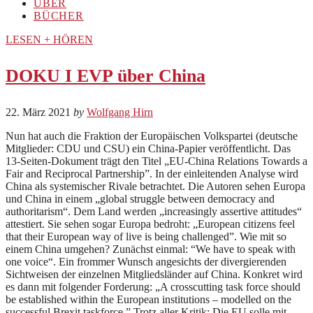
ÜBER
BÜCHER
LESEN + HÖREN
DOKU I EVP über China
22. März 2021
by
Wolfgang Hirn
Nun hat auch die Fraktion der Europäischen Volkspartei (deutsche
Mitglieder: CDU und CSU) ein China-Papier veröffentlicht. Das
13-Seiten-Dokument trägt den Titel „EU-China Relations Towards a
Fair and Reciprocal Partnership”. In der einleitenden Analyse wird
China als systemischer Rivale betrachtet. Die Autoren sehen Europa
und China in einem „global struggle between democracy and
authoritarism“. Dem Land werden „increasingly assertive attitudes“
attestiert. Sie sehen sogar Europa bedroht: „European citizens feel
that their European way of live is being challenged”. Wie mit so
einem China umgehen? Zunächst einmal: “We have to speak with
one voice“. Ein frommer Wunsch angesichts der divergierenden
Sichtweisen der einzelnen Mitgliedsländer auf China. Konkret wird
es dann mit folgender Forderung: „A crosscutting task force should
be established within the European institutions – modelled on the
successful Brexit taskforce.” Trotz aller Kritik: Die EU solle mit