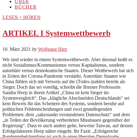
ÜBER
BÜCHER
LESEN + HÖREN
ARTIKEL I Systemwettbewerb
10. März 2021
by
Wolfgang Hirn
Wir sind wieder in einem Systemwettbewerb. Aber diesmal heißt es
nicht Sozialismus/Kommunismus versus Kapitalismus, sondern
autoritäre versus demokratische Staaten. Dieser Wettbewerb hat sich
in Zeiten der Corona-Pandemie verstärkt. Autoritäre Staaten wie
China fühlen sich mit Verweis auf die (Todes-)zahlen bereits als
Sieger. Doch das sei voreilig, schreibt die Bremer Professorin
Sandra Heep in ihrem Artikel „China ist kein Sieger im
Systemvergleich“. Das „klägliche Abschneiden Deutschlands“ sei
kein Beweis für das Scheitern des Systems, sondern beruhe auf
politischen Fehlentscheidungen und zwei grundlegenden
Problemen: dem „sakrosankt verstandenen Datenschutz“ und dem
„in Teilen der Bevölkerung verbreiteten Misstrauen gegenüber der
Regierung“. Dass es auch anders gehe, beweise Taiwan, auf dessen
Erfolgsfaktoren Heep näher eingeht. Ihr Fazit: „Erfolgreiche
Pandemiebekämpfung ist auch in einer liberalen Demokratie