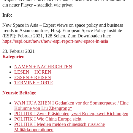
ein neuer Player – staatlich wie privat.
Info:
New Space in Asia – Expert views on space policy and business
trends in Asian countries, Hrsg: European Space Policy Institute
(ESPI); Februar 2021, 128 Seiten. Zum Downloaden hier:
https://espi.or.at/news/new-espi-report-new-space-in-asia
23. Februar 2021
Kategorien
NAMEN + NACHRICHTEN
LESEN + HÖREN
ESSEN + REISEN
TERMINE + ORTE
Neueste Beiträge
WAN HUA ZHEN I Gedanken vor der Sommerpause / Eine
Kolumne von Liu Zhengrong*
POLITIK I Zwei Präsidenten, zwei Reden, zwei Richtungen
POLITIK I Wie China Europa sieht
POLITIK I Medien melden chinesisch-russische
Militärkooperationen