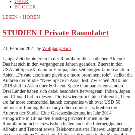
ÜBER
BÜCHER
LESEN + HÖREN
STUDIEN I Private Raumfahrt
23. Februar 2021
by
Wolfgang Hirn
Lange Zeit dominierten in der Raumfahrt die staatlichen Akteure.
Das hat sich in den vergangenen Jahren geändert. Zuerst in den
USA mit SpaceX, dann in Europa, aber seit einigen Jahren auch in
Asien. „Private actors are playing a more prominent role“, stellen die
Autoren der Studie “New Space in Asia” fest. Zwischen 2010 und
2018 sind in Asien über 600 neue Space Companies entstanden.
Drei Länder haben sich dabei besonders hervorgetan: Indien, Japan
und China. Und in diesem Trio ist wiederum China führend: „There
are far more commercial launch companies with over USD 50
millions of funding than in any other country”, schreiben die
Autoren der Studie. Eine Gesetzesänderung im Jahr 2014
ermöglichte in China den Einstieg privater Firmen in die
Raumfahrtbranche. Inzwischen hätten auch die Internetgiganten
Alibaba und Tencent sowie Telekomausrüster Huawei „significantly
in space ventures“ investiert. China ist also auch in der Raumfahrt