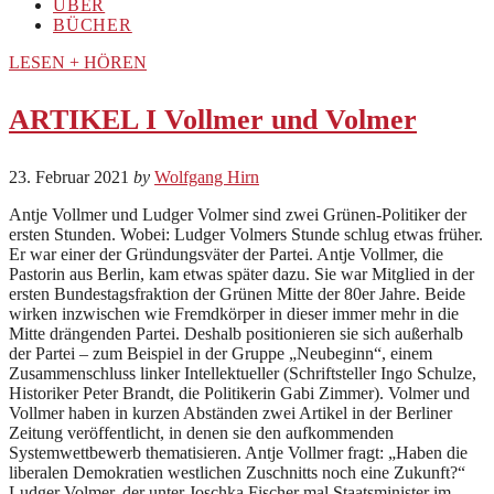
ÜBER
BÜCHER
LESEN + HÖREN
ARTIKEL I Vollmer und Volmer
23. Februar 2021
by
Wolfgang Hirn
Antje Vollmer und Ludger Volmer sind zwei Grünen-Politiker der
ersten Stunden. Wobei: Ludger Volmers Stunde schlug etwas früher.
Er war einer der Gründungsväter der Partei. Antje Vollmer, die
Pastorin aus Berlin, kam etwas später dazu. Sie war Mitglied in der
ersten Bundestagsfraktion der Grünen Mitte der 80er Jahre. Beide
wirken inzwischen wie Fremdkörper in dieser immer mehr in die
Mitte drängenden Partei. Deshalb positionieren sie sich außerhalb
der Partei – zum Beispiel in der Gruppe „Neubeginn“, einem
Zusammenschluss linker Intellektueller (Schriftsteller Ingo Schulze,
Historiker Peter Brandt, die Politikerin Gabi Zimmer). Volmer und
Vollmer haben in kurzen Abständen zwei Artikel in der Berliner
Zeitung veröffentlicht, in denen sie den aufkommenden
Systemwettbewerb thematisieren. Antje Vollmer fragt: „Haben die
liberalen Demokratien westlichen Zuschnitts noch eine Zukunft?“
Ludger Volmer, der unter Joschka Fischer mal Staatsminister im