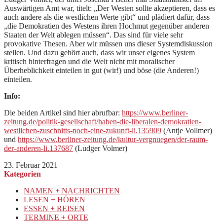
Auswärtigen Amt war, titelt: „Der Westen sollte akzeptieren, dass es
auch andere als die westlichen Werte gibt“ und plädiert dafür, dass
„die Demokratien des Westens ihren Hochmut gegenüber anderen
Staaten der Welt ablegen müssen“. Das sind für viele sehr
provokative Thesen. Aber wir müssen uns dieser Systemdiskussion
stellen. Und dazu gehört auch, dass wir unser eigenes System
kritisch hinterfragen und die Welt nicht mit moralischer
Überheblichkeit einteilen in gut (wir!) und böse (die Anderen!)
einteilen.
Info:
Die beiden Artikel sind hier abrufbar:
https://www.berliner-
zeitung.de/politik-gesellschaft/haben-die-liberalen-demokratien-
westlichen-zuschnitts-noch-eine-zukunft-li.135909
(Antje Vollmer)
und
https://www.berliner-zeitung.de/kultur-vergnuegen/der-raum-
der-anderen-li.137687
(Ludger Volmer)
23. Februar 2021
Kategorien
NAMEN + NACHRICHTEN
LESEN + HÖREN
ESSEN + REISEN
TERMINE + ORTE