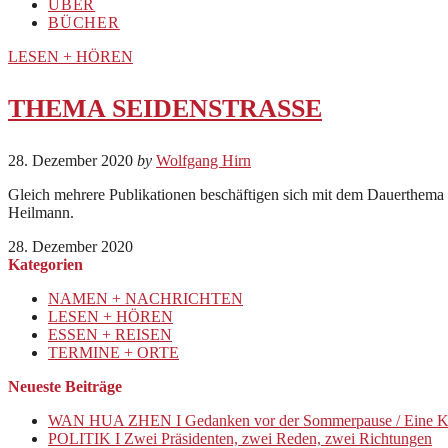
ÜBER
BÜCHER
LESEN + HÖREN
THEMA SEIDENSTRASSE
28. Dezember 2020
by
Wolfgang Hirn
Gleich mehrere Publikationen beschäftigen sich mit dem Dauerthema 
Heilmann.
28. Dezember 2020
Kategorien
NAMEN + NACHRICHTEN
LESEN + HÖREN
ESSEN + REISEN
TERMINE + ORTE
Neueste Beiträge
WAN HUA ZHEN I Gedanken vor der Sommerpause / Eine K
POLITIK I Zwei Präsidenten, zwei Reden, zwei Richtungen