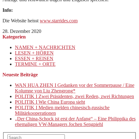
Info:
Die Website heisst
www.starrides.com
28. Dezember 2020
Kategorien
NAMEN + NACHRICHTEN
LESEN + HÖREN
ESSEN + REISEN
TERMINE + ORTE
Neueste Beiträge
WAN HUA ZHEN I Gedanken vor der Sommerpause / Eine
Kolumne von Liu Zhengrong*
POLITIK I Zwei Präsidenten, zwei Reden, zwei Richtungen
POLITIK I Wie China Europa sieht
POLITIK I Medien melden chinesisch-russische
Militärkooperationen
„Der China-Schock ist erst der Anfang“ – Eine Philippika des
ehemaligen VW-Managers Jochen Sengpiehl