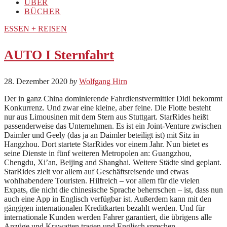
ÜBER
BÜCHER
ESSEN + REISEN
AUTO I Sternfahrt
28. Dezember 2020
by
Wolfgang Hirn
Der in ganz China dominierende Fahrdienstvermittler Didi bekommt
Konkurrenz. Und zwar eine kleine, aber feine. Die Flotte besteht
nur aus Limousinen mit dem Stern aus Stuttgart. StarRides heißt
passenderweise das Unternehmen. Es ist ein Joint-Venture zwischen
Daimler und Geely (das ja an Daimler beteiligt ist) mit Sitz in
Hangzhou. Dort startete StarRides vor einem Jahr. Nun bietet es
seine Dienste in fünf weiteren Metropolen an: Guangzhou,
Chengdu, Xi’an, Beijing and Shanghai. Weitere Städte sind geplant.
StarRides zielt vor allem auf Geschäftsreisende und etwas
wohlhabendere Touristen. Hilfreich – vor allem für die vielen
Expats, die nicht die chinesische Sprache beherrschen – ist, dass nun
auch eine App in Englisch verfügbar ist. Außerdem kann mit den
gängigen internationalen Kreditkarten bezahlt werden. Und für
internationale Kunden werden Fahrer garantiert, die übrigens alle
Anzüge und Krawatten tragen und Englisch sprechen.