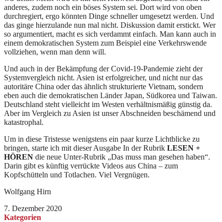
anderes, zudem noch ein böses System sei. Dort wird von oben
durchregiert, ergo könnten Dinge schneller umgesetzt werden. Und
das ginge hierzulande nun mal nicht. Diskussion damit erstickt. Wer
so argumentiert, macht es sich verdammt einfach. Man kann auch in
einem demokratischen System zum Beispiel eine Verkehrswende
vollziehen, wenn man denn will.
Und auch in der Bekämpfung der Covid-19-Pandemie zieht der
Systemvergleich nicht. Asien ist erfolgreicher, und nicht nur das
autoritäre China oder das ähnlich strukturierte Vietnam, sondern
eben auch die demokratischen Länder Japan, Südkorea und Taiwan.
Deutschland steht vielleicht im Westen verhältnismäßig günstig da.
Aber im Vergleich zu Asien ist unser Abschneiden beschämend und
katastrophal.
Um in diese Tristesse wenigstens ein paar kurze Lichtblicke zu
bringen, starte ich mit dieser Ausgabe In der Rubrik
LESEN +
HÖREN
die neue Unter-Rubrik „Das muss man gesehen haben“.
Darin gibt es künftig verrückte Videos aus China – zum
Kopfschütteln und Totlachen. Viel Vergnügen.
Wolfgang Hirn
7. Dezember 2020
Kategorien