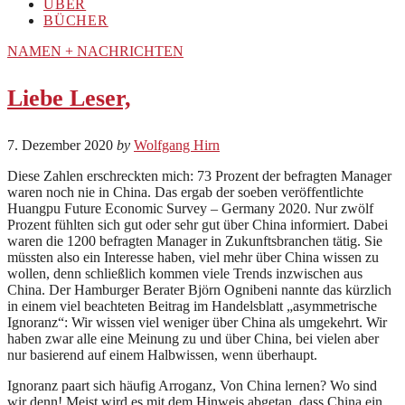
ÜBER
BÜCHER
NAMEN + NACHRICHTEN
Liebe Leser,
7. Dezember 2020
by
Wolfgang Hirn
Diese Zahlen erschreckten mich: 73 Prozent der befragten Manager
waren noch nie in China. Das ergab der soeben veröffentlichte
Huangpu Future Economic Survey – Germany 2020. Nur zwölf
Prozent fühlten sich gut oder sehr gut über China informiert. Dabei
waren die 1200 befragten Manager in Zukunftsbranchen tätig. Sie
müssten also ein Interesse haben, viel mehr über China wissen zu
wollen, denn schließlich kommen viele Trends inzwischen aus
China. Der Hamburger Berater Björn Ognibeni nannte das kürzlich
in einem viel beachteten Beitrag im Handelsblatt „asymmetrische
Ignoranz“: Wir wissen viel weniger über China als umgekehrt. Wir
haben zwar alle eine Meinung zu und über China, bei vielen aber
nur basierend auf einem Halbwissen, wenn überhaupt.
Ignoranz paart sich häufig Arroganz, Von China lernen? Wo sind
wir denn! Meist wird es mit dem Hinweis abgetan, dass China ein