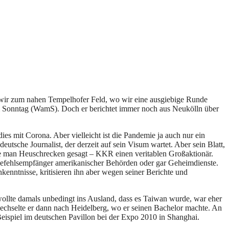
n wir zum nahen Tempelhofer Feld, wo wir eine ausgiebige Runde
 am Sonntag (WamS). Doch er berichtet immer noch aus Neukölln über
dies mit Corona. Aber vielleicht ist die Pandemie ja auch nur ein
utsche Journalist, der derzeit auf sein Visum wartet. Aber sein Blatt,
te man Heuschrecken gesagt – KKR einen veritablen Großaktionär.
e Befehlsempfänger amerikanischer Behörden oder gar Geheimdienste.
enntnisse, kritisieren ihn aber wegen seiner Berichte und
ollte damals unbedingt ins Ausland, dass es Taiwan wurde, war eher
 wechselte er dann nach Heidelberg, wo er seinen Bachelor machte. An
eispiel im deutschen Pavillon bei der Expo 2010 in Shanghai.