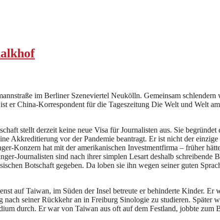
lkhof
ermannstraße im Berliner Szeneviertel Neukölln. Gemeinsam schlender
19 ist er China-Korrespondent für die Tageszeitung Die Welt und Welt
haft stellt derzeit keine neue Visa für Journalisten aus. Sie begründet 
Akkreditierung vor der Pandemie beantragt. Er ist nicht der einzige de
nger-Konzern hat mit der amerikanischen Investmentfirma – früher hät
pringer-Journalisten sind nach ihrer simplen Lesart deshalb schreibend
ischen Botschaft gegeben. Da loben sie ihn wegen seiner guten Sprachk
st auf Taiwan, im Süden der Insel betreute er behinderte Kinder. Er w
ing nach seiner Rückkehr an in Freiburg Sinologie zu studieren. Später
dium durch. Er war von Taiwan aus oft auf dem Festland, jobbte zum B