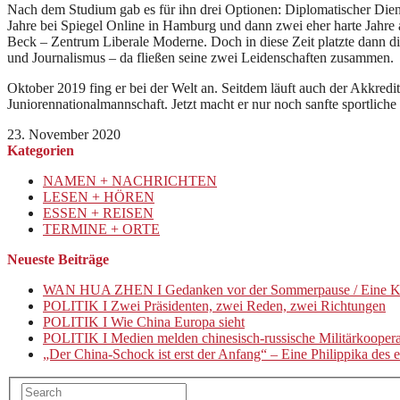
Nach dem Studium gab es für ihn drei Optionen: Diplomatischer Dienst,
Jahre bei Spiegel Online in Hamburg und dann zwei eher harte Jahre
Beck – Zentrum Liberale Moderne. Doch in diese Zeit platzte dann di
und Journalismus – da fließen seine zwei Leidenschaften zusammen.
Oktober 2019 fing er bei der Welt an. Seitdem läuft auch der Akkredi
Juniorennationalmannschaft. Jetzt macht er nur noch sanfte sportlic
23. November 2020
Kategorien
NAMEN + NACHRICHTEN
LESEN + HÖREN
ESSEN + REISEN
TERMINE + ORTE
Neueste Beiträge
WAN HUA ZHEN I Gedanken vor der Sommerpause / Eine K
POLITIK I Zwei Präsidenten, zwei Reden, zwei Richtungen
POLITIK I Wie China Europa sieht
POLITIK I Medien melden chinesisch-russische Militärkooper
„Der China-Schock ist erst der Anfang“ – Eine Philippika de