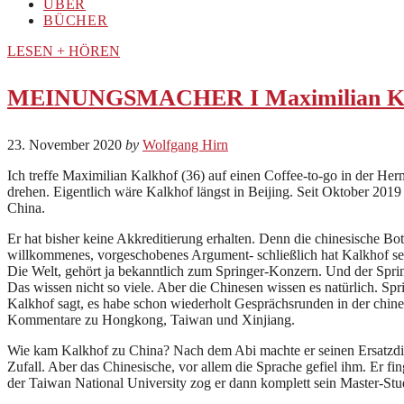
ÜBER
BÜCHER
LESEN + HÖREN
MEINUNGSMACHER I Maximilian Ka
23. November 2020
by
Wolfgang Hirn
Ich treffe Maximilian Kalkhof (36) auf einen Coffee-to-go in der H
drehen. Eigentlich wäre Kalkhof längst in Beijing. Seit Oktober 20
China.
Er hat bisher keine Akkreditierung erhalten. Denn die chinesische Botsc
willkommenes, vorgeschobenes Argument- schließlich hat Kalkhof seine 
Die Welt, gehört ja bekanntlich zum Springer-Konzern. Und der Spri
Das wissen nicht so viele. Aber die Chinesen wissen es natürlich. S
Kalkhof sagt, es habe schon wiederholt Gesprächsrunden in der chines
Kommentare zu Hongkong, Taiwan und Xinjiang.
Wie kam Kalkhof zu China? Nach dem Abi machte er seinen Ersatzdien
Zufall. Aber das Chinesische, vor allem die Sprache gefiel ihm. Er f
der Taiwan National University zog er dann komplett sein Master-Stu