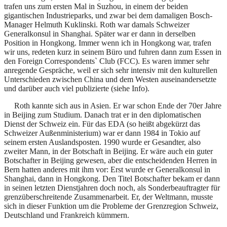
trafen uns zum ersten Mal in Suzhou, in einem der beiden
gigantischen Industrieparks, und zwar bei dem damaligen Bosch-
Manager Helmuth Kuklinski. Roth war damals Schweizer
Generalkonsul in Shanghai. Später war er dann in derselben
Position in Hongkong. Immer wenn ich in Hongkong war, trafen
wir uns, redeten kurz in seinem Büro und fuhren dann zum Essen in
den Foreign Correspondents` Club (FCC). Es waren immer sehr
anregende Gespräche, weil er sich sehr intensiv mit den kulturellen
Unterschieden zwischen China und dem Westen auseinandersetzte
und darüber auch viel publizierte (siehe Info).
Roth kannte sich aus in Asien. Er war schon Ende der 70er Jahre
in Beijing zum Studium. Danach trat er in den diplomatischen
Dienst der Schweiz ein. Für das EDA (so heißt abgekürzt das
Schweizer Außenministerium) war er dann 1984 in Tokio auf
seinem ersten Auslandsposten. 1990 wurde er Gesandter, also
zweiter Mann, in der Botschaft in Beijing. Er wäre auch ein guter
Botschafter in Beijing gewesen, aber die entscheidenden Herren in
Bern hatten anderes mit ihm vor: Erst wurde er Generalkonsul in
Shanghai, dann in Hongkong. Den Titel Botschafter bekam er dann
in seinen letzten Dienstjahren doch noch, als Sonderbeauftragter für
grenzüberschreitende Zusammenarbeit. Er, der Weltmann, musste
sich in dieser Funktion um die Probleme der Grenzregion Schweiz,
Deutschland und Frankreich kümmern.