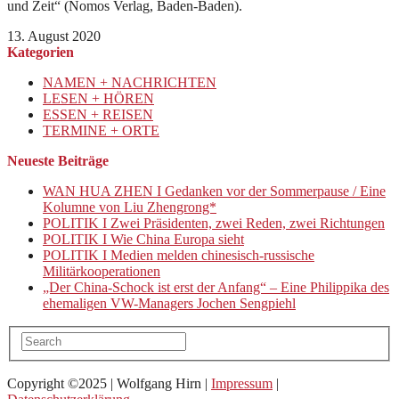
und Zeit“ (Nomos Verlag, Baden-Baden).
13. August 2020
Kategorien
NAMEN + NACHRICHTEN
LESEN + HÖREN
ESSEN + REISEN
TERMINE + ORTE
Neueste Beiträge
WAN HUA ZHEN I Gedanken vor der Sommerpause / Eine
Kolumne von Liu Zhengrong*
POLITIK I Zwei Präsidenten, zwei Reden, zwei Richtungen
POLITIK I Wie China Europa sieht
POLITIK I Medien melden chinesisch-russische
Militärkooperationen
„Der China-Schock ist erst der Anfang“ – Eine Philippika des
ehemaligen VW-Managers Jochen Sengpiehl
Copyright ©2025 | Wolfgang Hirn |
Impressum
|