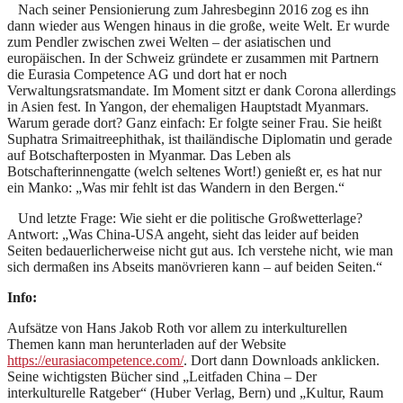
Nach seiner Pensionierung zum Jahresbeginn 2016 zog es ihn
dann wieder aus Wengen hinaus in die große, weite Welt. Er wurde
zum Pendler zwischen zwei Welten – der asiatischen und
europäischen. In der Schweiz gründete er zusammen mit Partnern
die Eurasia Competence AG und dort hat er noch
Verwaltungsratsmandate. Im Moment sitzt er dank Corona allerdings
in Asien fest. In Yangon, der ehemaligen Hauptstadt Myanmars.
Warum gerade dort? Ganz einfach: Er folgte seiner Frau. Sie heißt
Suphatra Srimaitreephithak, ist thailändische Diplomatin und gerade
auf Botschafterposten in Myanmar. Das Leben als
Botschafterinnengatte (welch seltenes Wort!) genießt er, es hat nur
ein Manko: „Was mir fehlt ist das Wandern in den Bergen.“
Und letzte Frage: Wie sieht er die politische Großwetterlage?
Antwort: „Was China-USA angeht, sieht das leider auf beiden
Seiten bedauerlicherweise nicht gut aus. Ich verstehe nicht, wie man
sich dermaßen ins Abseits manövrieren kann – auf beiden Seiten.“
Info:
Aufsätze von Hans Jakob Roth vor allem zu interkulturellen
Themen kann man herunterladen auf der Website
https://eurasiacompetence.com/
. Dort dann Downloads anklicken.
Seine wichtigsten Bücher sind „Leitfaden China – Der
interkulturelle Ratgeber“ (Huber Verlag, Bern) und „Kultur, Raum