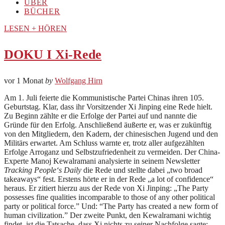
ÜBER
BÜCHER
LESEN + HÖREN
DOKU I Xi-Rede
vor 1 Monat
by
Wolfgang Hirn
Am 1. Juli feierte die Kommunistische Partei Chinas ihren 105.
Geburtstag. Klar, dass ihr Vorsitzender Xi Jinping eine Rede hielt.
Zu Beginn zählte er die Erfolge der Partei auf und nannte die
Gründe für den Erfolg. Anschließend äußerte er, was er zukünftig
von den Mitgliedern, den Kadern, der chinesischen Jugend und den
Militärs erwartet. Am Schluss warnte er, trotz aller aufgezählten
Erfolge Arroganz und Selbstzufriedenheit zu vermeiden. Der China-
Experte Manoj Kewalramani analysierte in seinem Newsletter
Tracking People‘s Daily
die Rede und stellte dabei „two broad
takeaways“ fest. Erstens hörte er in der Rede „a lot of confidence“
heraus. Er zitiert hierzu aus der Rede von Xi Jinping: „The Party
possesses fine qualities incomparable to those of any other political
party or political force.” Und: “The Party has created a new form of
human civilization.” Der zweite Punkt, den Kewalramani wichtig
findet, ist die Tatsache, dass Xi nichts zu seiner Nachfolge sagte: