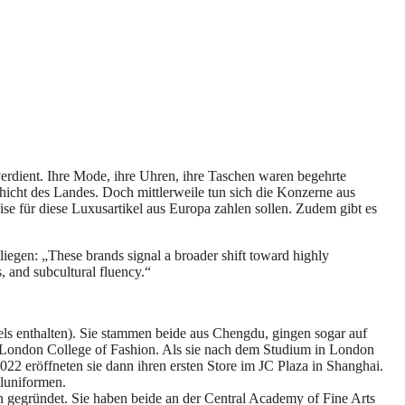
verdient. Ihre Mode, ihre Uhren, ihre Taschen waren begehrte
chicht des Landes. Doch mittlerweile tun sich die Konzerne aus
ise für diese Luxusartikel aus Europa zahlen sollen. Zudem gibt es
liegen: „These brands signal a broader shift toward highly
s, and subcultural fluency.“
s enthalten). Sie stammen beide aus Chengdu, gingen sogar auf
s London College of Fashion. Als sie nach dem Studium in London
22 eröffneten sie dann ihren ersten Store im JC Plaza in Shanghai.
uluniformen.
gegründet. Sie haben beide an der Central Academy of Fine Arts