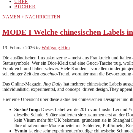
ÜBER
BÜCHER
NAMEN + NACHRICHTEN
MODE I Welche chinesischen Labels in
19. Februar 2026
by
Wolfgang Hirn
Die ausländischen Luxuskonzerne – meist aus Frankreich und Italien 
Statussymbole. Wer ein Dior-Kleid und eine Gucci-Tasche trug, wollte
Frankreich und Italien schwer. Viele Kunden – vor allem in der jünge
seit einiger Zeit den
gaochao
-Trend, worunter man die Bevorzugung c
Das Online-Magazin
Jing Daily
hat mehrere chinesische Labels ausge
inidvidualistic, experimental, and concept- driven design.They appeal to
Hier eine Übersicht über diese aktuellen chinesischen Designer und i
Sushu/Tong:
Dieses Label wurde 2015 von Liushu Lei und Yut
dieselbe Schule. Später studierten sie zusammen erst an der 
kein Visum mehr für UK bekamen, gründeten sie in Shanghai ihr
Ihre ultrafeminine Mode arbeitet mit Schleifen, Puffärmeln, Rü
Yvmin
ist eine sehr experimentierfreudige chinesische Schm