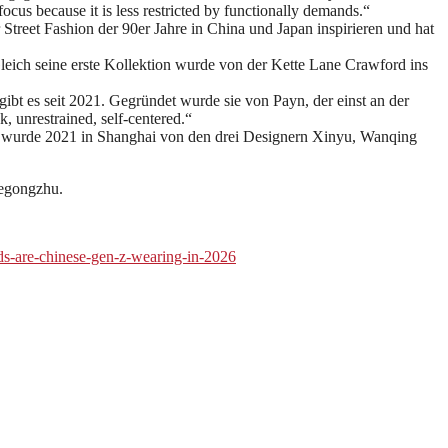
ocus because it is less restricted by functionally demands.“
Street Fashion der 90er Jahre in China und Japan inspirieren und hat
Gleich seine erste Kollektion wurde von der Kette Lane Crawford ins
ibt es seit 2021. Gegründet wurde sie von Payn, der einst an der
, unrestrained, self-centered.“
bel wurde 2021 in Shanghai von den drei Designern Xinyu, Wanqing
iegongzhu.
nds-are-chinese-gen-z-wearing-in-2026