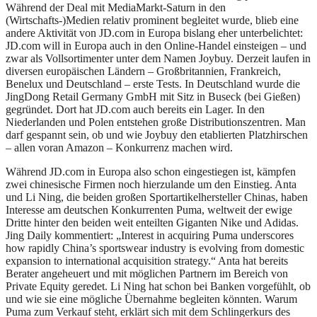
Während der Deal mit MediaMarkt-Saturn in den
(Wirtschafts-)Medien relativ prominent begleitet wurde, blieb eine
andere Aktivität von JD.com in Europa bislang eher unterbelichtet:
JD.com will in Europa auch in den Online-Handel einsteigen – und
zwar als Vollsortimenter unter dem Namen Joybuy. Derzeit laufen in
diversen europäischen Ländern – Großbritannien, Frankreich,
Benelux und Deutschland – erste Tests. In Deutschland wurde die
JingDong Retail Germany GmbH mit Sitz in Buseck (bei Gießen)
gegründet. Dort hat JD.com auch bereits ein Lager. In den
Niederlanden und Polen entstehen große Distributionszentren. Man
darf gespannt sein, ob und wie Joybuy den etablierten Platzhirschen
– allen voran Amazon – Konkurrenz machen wird.
Während JD.com in Europa also schon eingestiegen ist, kämpfen
zwei chinesische Firmen noch hierzulande um den Einstieg. Anta
und Li Ning, die beiden großen Sportartikelhersteller Chinas, haben
Interesse am deutschen Konkurrenten Puma, weltweit der ewige
Dritte hinter den beiden weit enteilten Giganten Nike und Adidas.
Jing Daily kommentiert: „Interest in acquiring Puma underscores
how rapidly China’s sportswear industry is evolving from domestic
expansion to international acquisition strategy.“ Anta hat bereits
Berater angeheuert und mit möglichen Partnern im Bereich von
Private Equity geredet. Li Ning hat schon bei Banken vorgefühlt, ob
und wie sie eine mögliche Übernahme begleiten könnten. Warum
Puma zum Verkauf steht, erklärt sich mit dem Schlingerkurs des