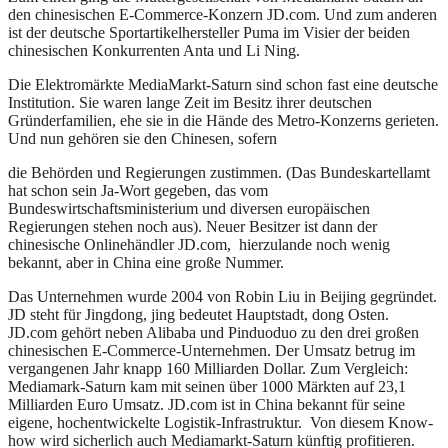
den chinesischen E-Commerce-Konzern JD.com. Und zum anderen
ist der deutsche Sportartikelhersteller Puma im Visier der beiden
chinesischen Konkurrenten Anta und Li Ning.
Die Elektromärkte MediaMarkt-Saturn sind schon fast eine deutsche
Institution. Sie waren lange Zeit im Besitz ihrer deutschen
Gründerfamilien, ehe sie in die Hände des Metro-Konzerns gerieten.
Und nun gehören sie den Chinesen, sofern
die Behörden und Regierungen zustimmen. (Das Bundeskartellamt
hat schon sein Ja-Wort gegeben, das vom
Bundeswirtschaftsministerium und diversen europäischen
Regierungen stehen noch aus). Neuer Besitzer ist dann der
chinesische Onlinehändler JD.com, hierzulande noch wenig
bekannt, aber in China eine große Nummer.
Das Unternehmen wurde 2004 von Robin Liu in Beijing gegründet.
JD steht für Jingdong, jing bedeutet Hauptstadt, dong Osten.
JD.com gehört neben Alibaba und Pinduoduo zu den drei großen
chinesischen E-Commerce-Unternehmen. Der Umsatz betrug im
vergangenen Jahr knapp 160 Milliarden Dollar. Zum Vergleich:
Mediamark-Saturn kam mit seinen über 1000 Märkten auf 23,1
Milliarden Euro Umsatz. JD.com ist in China bekannt für seine
eigene, hochentwickelte Logistik-Infrastruktur. Von diesem Know-
how wird sicherlich auch Mediamarkt-Saturn künftig profitieren.