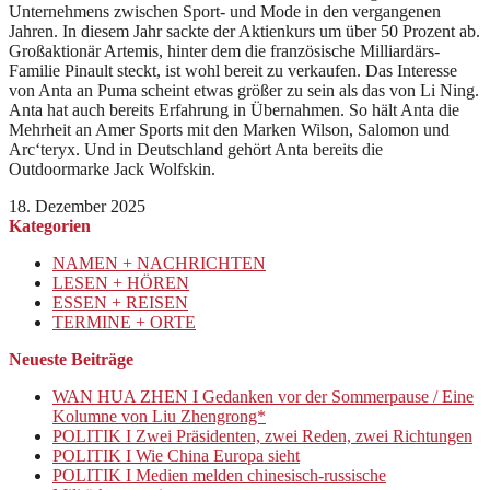
Unternehmens zwischen Sport- und Mode in den vergangenen
Jahren. In diesem Jahr sackte der Aktienkurs um über 50 Prozent ab.
Großaktionär Artemis, hinter dem die französische Milliardärs-
Familie Pinault steckt, ist wohl bereit zu verkaufen. Das Interesse
von Anta an Puma scheint etwas größer zu sein als das von Li Ning.
Anta hat auch bereits Erfahrung in Übernahmen. So hält Anta die
Mehrheit an Amer Sports mit den Marken Wilson, Salomon und
Arc‘teryx. Und in Deutschland gehört Anta bereits die
Outdoormarke Jack Wolfskin.
18. Dezember 2025
Kategorien
NAMEN + NACHRICHTEN
LESEN + HÖREN
ESSEN + REISEN
TERMINE + ORTE
Neueste Beiträge
WAN HUA ZHEN I Gedanken vor der Sommerpause / Eine
Kolumne von Liu Zhengrong*
POLITIK I Zwei Präsidenten, zwei Reden, zwei Richtungen
POLITIK I Wie China Europa sieht
POLITIK I Medien melden chinesisch-russische