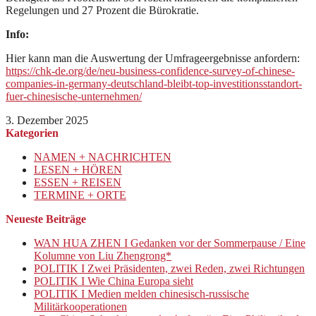
Regelungen und 27 Prozent die Bürokratie.
Info:
Hier kann man die Auswertung der Umfrageergebnisse anfordern:
https://chk-de.org/de/neu-business-confidence-survey-of-chinese-
companies-in-germany-deutschland-bleibt-top-investitionsstandort-
fuer-chinesische-unternehmen/
3. Dezember 2025
Kategorien
NAMEN + NACHRICHTEN
LESEN + HÖREN
ESSEN + REISEN
TERMINE + ORTE
Neueste Beiträge
WAN HUA ZHEN I Gedanken vor der Sommerpause / Eine
Kolumne von Liu Zhengrong*
POLITIK I Zwei Präsidenten, zwei Reden, zwei Richtungen
POLITIK I Wie China Europa sieht
POLITIK I Medien melden chinesisch-russische
Militärkooperationen