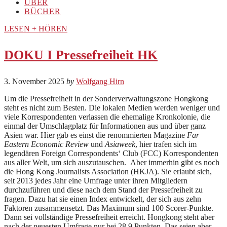
ÜBER
BÜCHER
LESEN + HÖREN
DOKU I Pressefreiheit HK
3. November 2025
by
Wolfgang Hirn
Um die Pressefreiheit in der Sonderverwaltungszone Hongkong
steht es nicht zum Besten. Die lokalen Medien werden weniger und
viele Korrespondenten verlassen die ehemalige Kronkolonie, die
einmal der Umschlagplatz für Informationen aus und über ganz
Asien war. Hier gab es einst die renommierten Magazine
Far
Eastern Economic Review
und
Asiaweek
, hier trafen sich im
legendären Foreign Correspondents‘ Club (FCC) Korrespondenten
aus aller Welt, um sich auszutauschen. Aber immerhin gibt es noch
die Hong Kong Journalists Association (HKJA). Sie erlaubt sich,
seit 2013 jedes Jahr eine Umfrage unter ihren Mitgliedern
durchzuführen und diese nach dem Stand der Pressefreiheit zu
fragen. Dazu hat sie einen Index entwickelt, der sich aus zehn
Faktoren zusammensetzt. Das Maximum sind 100 Scorer-Punkte.
Dann sei vollständige Pressefreiheit erreicht. Hongkong steht aber
nach der neuesten Umfrage nur bei 28,9 Punkten. Das seien aber