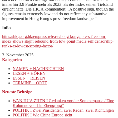
immerhin 3,9 Punkte mehr als 2023, als der Index seinen Tiefstand
erreicht hatte. Die HKJA kommentiert: „A positive sign, though the
figures remain extremely low and do not reflect any substantive
improvement in Hong Kong’s press freedom landscape.”
Info:
https://hkja.org.hk/en/press-release/hong-kongs-press-freedom-
index-shows-slight-rebound-from-low-point-media-self-censorship-
ranks-as-lowest-scoring-factor/
3. November 2025
Kategorien
NAMEN + NACHRICHTEN
LESEN + HÖREN
ESSEN + REISEN
TERMINE + ORTE
Neueste Beiträge
WAN HUA ZHEN I Gedanken vor der Sommerpause / Eine
Kolumne von Liu Zhengrong*
POLITIK I Zwei Präsidenten, zwei Reden, zwei Richtungen
POLITIK I Wie China Europa sieht