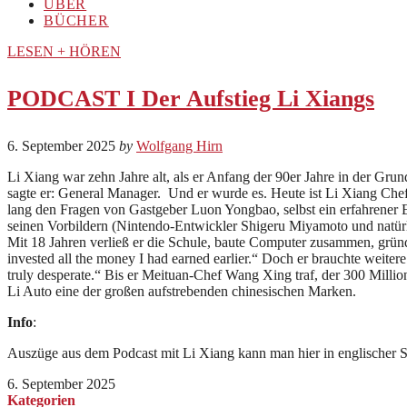
ÜBER
BÜCHER
LESEN + HÖREN
PODCAST I Der Aufstieg Li Xiangs
6. September 2025
by
Wolfgang Hirn
Li Xiang war zehn Jahre alt, als er Anfang der 90er Jahre in der Gr
sagte er: General Manager. Und er wurde es. Heute ist Li Xiang Che
lang den Fragen von Gastgeber Luon Yongbao, selbst ein erfahrener E
seinen Vorbildern (Nintendo-Entwickler Shigeru Miyamoto und natürlic
Mit 18 Jahren verließ er die Schule, baute Computer zusammen, gründe
invested all the money I had earned earlier.“ Doch er brauchte weiter
truly desperate.“ Bis er Meituan-Chef Wang Xing traf, der 300 Millio
Li Auto eine der großen aufstrebenden chinesischen Marken.
Info
:
Auszüge aus dem Podcast mit Li Xiang kann man hier in englischer 
6. September 2025
Kategorien