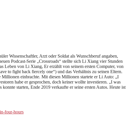
hüler Wissenschaftler, Arzt oder Soldat als Wunschberuf angaben,
uen Podcast-Serie „Crossroads“ stellte sich Li Xiang vier Stunden
das Leben von Li Xiang, Er erzählt von seinem ersten Computer, von
 to fight back fiercely one“) und das Verhältnis zu seinen Eltern.
llionen einbrachte. Mit diesen Millionen startete er Li Auto: „I
vestoren habe er gesprochen, doch keiner wollte investieren. „I was
 konnte starten, Ende 2019 verkaufte er seine ersten Autos. Heute ist
in-four-hours