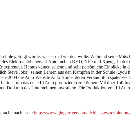
undschule gefragt wurde, was er mal werden wolle. Während seine Mitsc
f des Elektroautobauers Li Auto, neben BYD, NIO und Xpeng. In der ne
ntrepreneur. Heraus kamen seltene und sehr persönliche Einblicke in 
h Steve Jobs), seinen Lehren aus den Kämpfen in der Schule („you have
te 2004 die Auto-Website Auto Home, deren Verkauf ihm später viele Mi
e Partner, um das erste Li Auto produzieren zu können. Mit über 150 In
nen Dollar in das Unternehmen investierte. Die Produktion von Li Autos
Sprache nachlesen:
https://www.gingerriver.com/p/chinas-ev-revolution-