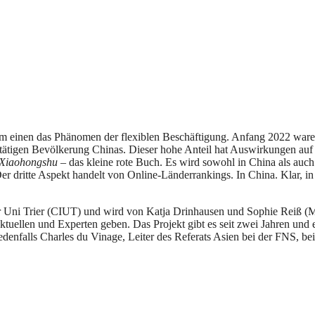
m einen das Phänomen der flexiblen Beschäftigung. Anfang 2022 ware
rbstätigen Bevölkerung Chinas. Dieser hohe Anteil hat Auswirkungen auf
Xiaohongshu
– das kleine rote Buch. Es wird sowohl in China als auch
dritte Aspekt handelt von Online-Länderrankings. In China. Klar, in 
er Uni Trier (CIUT) und wird von Katja Drinhausen und Sophie Reiß (M
lektuellen und Experten geben. Das Projekt gibt es seit zwei Jahren un
e jedenfalls Charles du Vinage, Leiter des Referats Asien bei der FNS,