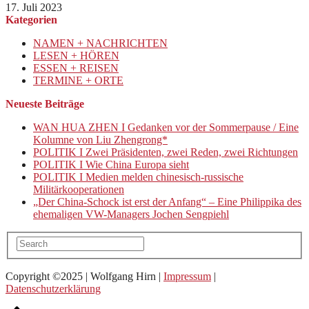
17. Juli 2023
Kategorien
NAMEN + NACHRICHTEN
LESEN + HÖREN
ESSEN + REISEN
TERMINE + ORTE
Neueste Beiträge
WAN HUA ZHEN I Gedanken vor der Sommerpause / Eine
Kolumne von Liu Zhengrong*
POLITIK I Zwei Präsidenten, zwei Reden, zwei Richtungen
POLITIK I Wie China Europa sieht
POLITIK I Medien melden chinesisch-russische
Militärkooperationen
„Der China-Schock ist erst der Anfang“ – Eine Philippika des
ehemaligen VW-Managers Jochen Sengpiehl
Copyright ©2025 | Wolfgang Hirn |
Impressum
|
Datenschutzerklärung