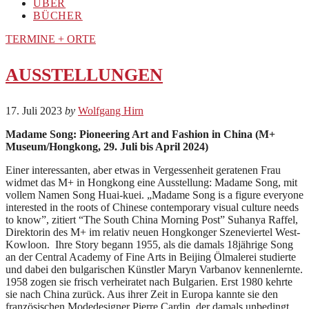
ÜBER
BÜCHER
TERMINE + ORTE
AUSSTELLUNGEN
17. Juli 2023
by
Wolfgang Hirn
Madame Song: Pioneering Art and Fashion in China (M+
Museum/Hongkong, 29. Juli bis April 2024)
Einer interessanten, aber etwas in Vergessenheit geratenen Frau
widmet das M+ in Hongkong eine Ausstellung: Madame Song, mit
vollem Namen Song Huai-kuei. „Madame Song is a figure everyone
interested in the roots of Chinese contemporary visual culture needs
to know”, zitiert “The South China Morning Post” Suhanya Raffel,
Direktorin des M+ im relativ neuen Hongkonger Szeneviertel West-
Kowloon. Ihre Story begann 1955, als die damals 18jährige Song
an der Central Academy of Fine Arts in Beijing Ölmalerei studierte
und dabei den bulgarischen Künstler Maryn Varbanov kennenlernte.
1958 zogen sie frisch verheiratet nach Bulgarien. Erst 1980 kehrte
sie nach China zurück. Aus ihrer Zeit in Europa kannte sie den
französischen Modedesigner Pierre Cardin, der damals unbedingt