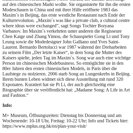
auf den chinesischen Markt wollte. Sie organisierte für ihn die ersten
Modeschauen in China und mit ihrer Hilfe eröffnete 1983 das
Maxim´s in Beijing, das erste westliche Restaurant nach Ende der
Kulturrevolution. „Maxim´s was like a private club, a cultural centre
where ideas were exchanged”, sagt Songs Tochter Boryana
Varbanov. Im Maxim´s verkehrten unter anderen die Regisseure
Chen Kaige und Zhang Yimou, die Schauspieler Gong Li und Tony
Leung sowie die Modedesigner John Galliano und Yves Saint-
Laurent. Bernardo Bertolucci war 1987 während der Dreharbeiten
zu seinem Film „Der letzte Kaiser“, in dem Song die Mutter des
Kaisers spielte, jeden Tag im Maxim´s. Song war auch eine wichtige
Person im chinesischen Modebusiness. So ermöglichte sie in den
80er Jahren den ersten chinesischen Models, in Paris über die
Laufstege zu stolzieren. 2006 starb Song an Lungenkrebs in Beijing.
Ihrem bunten Leben widmet sich diese Ausstellung mit rund 320
Exponaten. Kuratiert hat sie Pi Li, der auch gleichzeitig eine
Biographie über sie veröffentlicht hat: „Madame Song: A Life in Art
and Fashion.“
Info:
M+ Museum, Öffnungszeiten: Dienstag bis Donnerstag und am
Wochenende: 10-18 Uhr, Freitag: 10-22 Uhr; Info und Tickets hier:
https://www.mplus.org.hk/en/plan-your-visit/