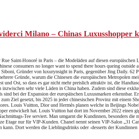
iderci Milano – Chinas Luxusshopper k
Rue Saint-Honoré in Paris – die Modeläden auf diesen europäischen L
ese consumers no longer want to spend there hours queing outside a stor
 Siboni, Gründer von luxurynsight in Paris, gegenüber Jing Daily. 62 
 mehrere Gründe, warum die Chinesen die europäischen Metropolen meid
und Ost, so dass es gar nicht mehr preislich attraktiv ist, die Handt
en inzwischen sehr viele Läden in China haben. Zudem sind diese exklu
 sind bei der Expansion der europäischen Luxusmarken erkennbar. Er
 zum Ziel gesetzt, bis 2025 in jeder chinesischen Provinz mit einem Sho
tores. Louis Vuitton, Dior und Hermès planen welche in Beijings Nobel
 entwickelt hat. Louis Vuitton hat dort im November 2022 einen gigan
 Nachmittags-Tee serviert. Man umgarnt die Kundinnen, besonders die
anze Etage nur für VIP-Kunden. Chanel nennt seinen VIP-Salon „31 C
 kann. Dort werden die Lieblingsdrinks oder -desserts der Kundinnen g