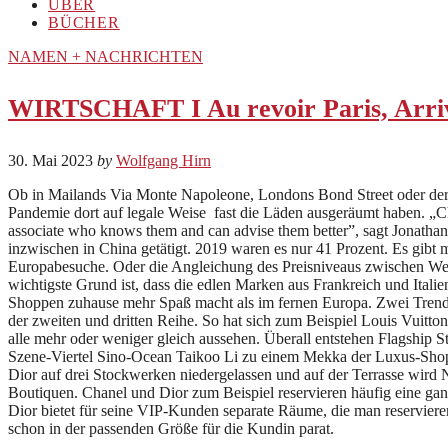
ÜBER
BÜCHER
NAMEN + NACHRICHTEN
WIRTSCHAFT I Au revoir Paris, Arriv
30. Mai 2023
by
Wolfgang Hirn
Ob in Mailands Via Monte Napoleone, Londons Bond Street oder der 
Pandemie dort auf legale Weise fast die Läden ausgeräumt haben. „Chin
associate who knows them and can advise them better”, sagt Jonathan
inzwischen in China getätigt. 2019 waren es nur 41 Prozent. Es gibt
Europabesuche. Oder die Angleichung des Preisniveaus zwischen West 
wichtigste Grund ist, dass die edlen Marken aus Frankreich und Itali
Shoppen zuhause mehr Spaß macht als im fernen Europa. Zwei Trends
der zweiten und dritten Reihe. So hat sich zum Beispiel Louis Vuitton
alle mehr oder weniger gleich aussehen. Überall entstehen Flagship S
Szene-Viertel Sino-Ocean Taikoo Li zu einem Mekka der Luxus-Shopper
Dior auf drei Stockwerken niedergelassen und auf der Terrasse wird
Boutiquen. Chanel und Dior zum Beispiel reservieren häufig eine g
Dior bietet für seine VIP-Kunden separate Räume, die man reservieren
schon in der passenden Größe für die Kundin parat.