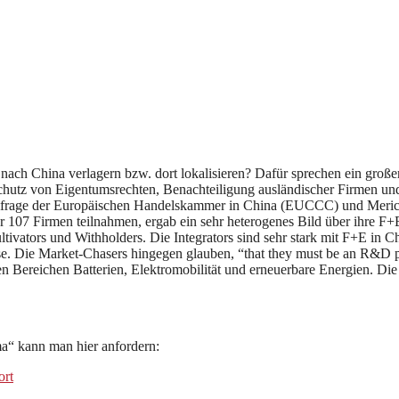
ch China verlagern bzw. dort lokalisieren? Dafür sprechen ein großer
utz von Eigentumsrechten, Benachteiligung ausländischer Firmen und
mfrage der Europäischen Handelskammer in China (EUCCC) und Merics.
 107 Firmen teilnahmen, ergab ein sehr heterogenes Bild über ihre F+E
ivators und Withholders. Die Integrators sind sehr stark mit F+E in C
. Die Market-Chasers hingegen glauben, “that they must be an R&D play
 Bereichen Batterien, Elektromobilität und erneuerbare Energien. Die 
a“ kann man hier anfordern:
ort