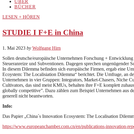
ÜBER
BÜCHER
LESEN + HÖREN
STUDIE I F+E in China
1. Mai 2023
by
Wolfgang Hirn
Sollen deutsche/europäische Unternehmen Forschung + Entwicklung na
Steueranreize und Subventionen. Dagegen sprechen ungenügender Sch
In diesem Dilemma befinden sich europäische Firmen, ergab eine U
Ecoystem: The Localisiation Dilemma“ berichtet. Die Umfrage, an der
Unternehmen in vier Gruppen: Integrators, Market-Chasers, Niche Cult
Cultivators, das sind meist KMUs, behalten ihre F+E komplett zuhause
globally competitive”. Dazu zählen zum Beispiel Unternehmen aus den
generell nicht beantworten.
Info:
Das Papier „China´s Innovation Ecosystem: The Localisation Dilemm
https://www.europeanchamber.com.cn/en/publications-innovation-rep