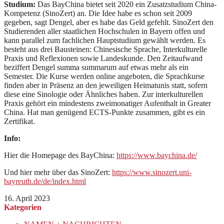
Studium:
Das BayChina bietet seit 2020 ein Zusatzstudium China-
Kompetenz (SinoZert) an. Die Idee habe es schon seit 2009
gegeben, sagt Dengel, aber es habe das Geld gefehlt. SinoZert den
Studierenden aller staatlichen Hochschulen in Bayern offen und
kann parallel zum fachlichen Hauptstudium gewählt werden. Es
besteht aus drei Bausteinen: Chinesische Sprache, Interkulturelle
Praxis und Reflexionen sowie Landeskunde. Den Zeitaufwand
beziffert Dengel summa summarum auf etwas mehr als ein
Semester. Die Kurse werden online angeboten, die Sprachkurse
finden aber in Präsenz an den jeweiligen Heimatunis statt, sofern
diese eine Sinologie oder Ähnliches haben. Zur interkulturellen
Praxis gehört ein mindestens zweimonatiger Aufenthalt in Greater
China. Hat man genügend ECTS-Punkte zusammen, gibt es ein
Zertifikat.
Info:
Hier die Homepage des BayChina:
https://www.baychina.de/
Und hier mehr über das SinoZert:
https://www.sinozert.uni-
bayreuth.de/de/index.html
16. April 2023
Kategorien