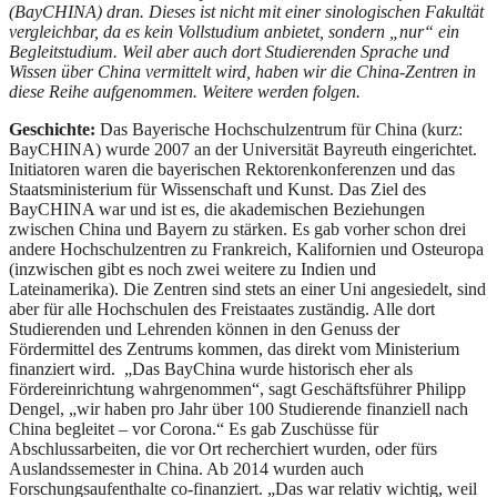
(BayCHINA) dran. Dieses ist nicht mit einer sinologischen Fakultät
vergleichbar, da es kein Vollstudium anbietet, sondern „nur“ ein
Begleitstudium. Weil aber auch dort Studierenden Sprache und
Wissen über China vermittelt wird, haben wir die China-Zentren in
diese Reihe aufgenommen. Weitere werden folgen.
Geschichte:
Das Bayerische Hochschulzentrum für China (kurz:
BayCHINA) wurde 2007 an der Universität Bayreuth eingerichtet.
Initiatoren waren die bayerischen Rektorenkonferenzen und das
Staatsministerium für Wissenschaft und Kunst. Das Ziel des
BayCHINA war und ist es, die akademischen Beziehungen
zwischen China und Bayern zu stärken. Es gab vorher schon drei
andere Hochschulzentren zu Frankreich, Kalifornien und Osteuropa
(inzwischen gibt es noch zwei weitere zu Indien und
Lateinamerika). Die Zentren sind stets an einer Uni angesiedelt, sind
aber für alle Hochschulen des Freistaates zuständig. Alle dort
Studierenden und Lehrenden können in den Genuss der
Fördermittel des Zentrums kommen, das direkt vom Ministerium
finanziert wird. „Das BayChina wurde historisch eher als
Fördereinrichtung wahrgenommen“, sagt Geschäftsführer Philipp
Dengel, „wir haben pro Jahr über 100 Studierende finanziell nach
China begleitet – vor Corona.“ Es gab Zuschüsse für
Abschlussarbeiten, die vor Ort recherchiert wurden, oder fürs
Auslandssemester in China. Ab 2014 wurden auch
Forschungsaufenthalte co-finanziert. „Das war relativ wichtig, weil