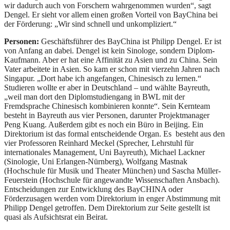
wir dadurch auch von Forschern wahrgenommen wurden“, sagt
Dengel. Er sieht vor allem einen großen Vorteil von BayChina bei
der Förderung: „Wir sind schnell und unkompliziert.“
Personen:
Geschäftsführer des BayChina ist Philipp Dengel. Er ist
von Anfang an dabei. Dengel ist kein Sinologe, sondern Diplom-
Kaufmann. Aber er hat eine Affinität zu Asien und zu China. Sein
Vater arbeitete in Asien. So kam er schon mit vierzehn Jahren nach
Singapur. „Dort habe ich angefangen, Chinesisch zu lernen.“
Studieren wollte er aber in Deutschland – und wählte Bayreuth,
„weil man dort den Diplomstudiengang in BWL mit der
Fremdsprache Chinesisch kombinieren konnte“. Sein Kernteam
besteht in Bayreuth aus vier Personen, darunter Projektmanager
Peng Kuang. Außerdem gibt es noch ein Büro in Beijing. Ein
Direktorium ist das formal entscheidende Organ. Es besteht aus den
vier Professoren Reinhard Meckel (Sprecher, Lehrstuhl für
internationales Management, Uni Bayreuth), Michael Lackner
(Sinologie, Uni Erlangen-Nürnberg), Wolfgang Mastnak
(Hochschule für Musik und Theater München) und Sascha Müller-
Feuerstein (Hochschule für angewandte Wissenschaften Ansbach).
Entscheidungen zur Entwicklung des BayCHINA oder
Förderzusagen werden vom Direktorium in enger Abstimmung mit
Philipp Dengel getroffen. Dem Direktorium zur Seite gestellt ist
quasi als Aufsichtsrat ein Beirat.