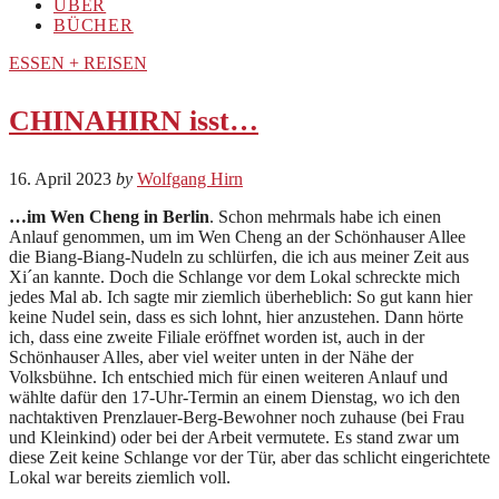
ÜBER
BÜCHER
ESSEN + REISEN
CHINAHIRN isst…
16. April 2023
by
Wolfgang Hirn
…im Wen Cheng in Berlin
. Schon mehrmals habe ich einen
Anlauf genommen, um im Wen Cheng an der Schönhauser Allee
die Biang-Biang-Nudeln zu schlürfen, die ich aus meiner Zeit aus
Xi´an kannte. Doch die Schlange vor dem Lokal schreckte mich
jedes Mal ab. Ich sagte mir ziemlich überheblich: So gut kann hier
keine Nudel sein, dass es sich lohnt, hier anzustehen. Dann hörte
ich, dass eine zweite Filiale eröffnet worden ist, auch in der
Schönhauser Alles, aber viel weiter unten in der Nähe der
Volksbühne. Ich entschied mich für einen weiteren Anlauf und
wählte dafür den 17-Uhr-Termin an einem Dienstag, wo ich den
nachtaktiven Prenzlauer-Berg-Bewohner noch zuhause (bei Frau
und Kleinkind) oder bei der Arbeit vermutete. Es stand zwar um
diese Zeit keine Schlange vor der Tür, aber das schlicht eingerichtete
Lokal war bereits ziemlich voll.