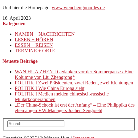
Und hier die Homepage:
www.wenchengnoodles.de
16. April 2023
Kategorien
NAMEN + NACHRICHTEN
LESEN + HÖREN
ESSEN + REISEN
TERMINE + ORTE
Neueste Beiträge
WAN HUA ZHEN I Gedanken vor der Sommerpause / Eine
Kolumne von Liu Zhengrong*
POLITIK I Zwei Präsidenten, zwei Reden, zwei Richtungen
POLITIK I Wie China Europa sieht
POLITIK I Medien melden chinesisch-russische
Militärkooperationen
„Der China-Schock ist erst der Anfang“ – Eine Philippika des
ehemaligen VW-Managers Jochen Sengpiehl