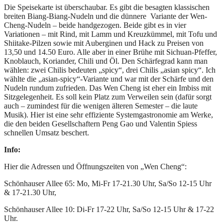
Die Speisekarte ist überschaubar. Es gibt die besagten klassischen
breiten Biang-Biang-Nudeln und die dünnere Variante der Wen-
Cheng-Nudeln – beide handgezogen. Beide gibt es in vier
Variationen – mit Rind, mit Lamm und Kreuzkümmel, mit Tofu und
Shiitake-Pilzen sowie mit Auberginen und Hack zu Preisen von
13,50 und 14.50 Euro. Alle aber in einer Brühe mit Sichuan-Pfeffer,
Knoblauch, Koriander, Chili und Öl. Den Schärfegrad kann man
wählen: zwei Chilis bedeuten „spicy“, drei Chilis „asian spicy“. Ich
wählte die „asian-spicy“-Variante und war mit der Schärfe und den
Nudeln rundum zufrieden. Das Wen Cheng ist eher ein Imbiss mit
Sitzgelegenheit. Es soll kein Platz zum Verweilen sein (dafür sorgt
auch – zumindest für die wenigen älteren Semester – die laute
Musik). Hier ist eine sehr effiziente Systemgastronomie am Werke,
die den beiden Gesellschaftern Peng Gao und Valentin Spiess
schnellen Umsatz beschert.
Info:
Hier die Adressen und Öffnungszeiten von „Wen Cheng“:
Schönhauser Allee 65: Mo, Mi-Fr 17-21.30 Uhr, Sa/So 12-15 Uhr
& 17-21.30 Uhr,
Schönhauser Allee 10: Di-Fr 17-22 Uhr, Sa/So 12-15 Uhr & 17-22
Uhr.