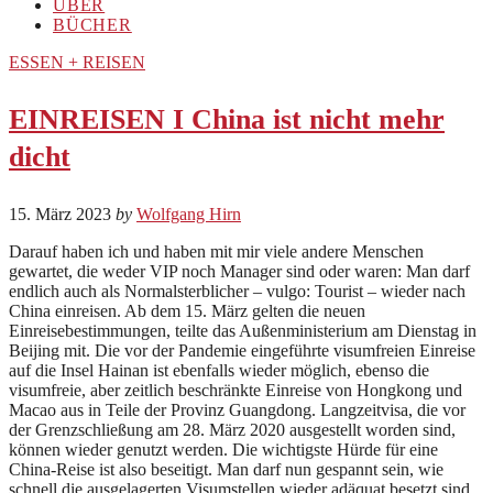
ÜBER
BÜCHER
ESSEN + REISEN
EINREISEN I China ist nicht mehr
dicht
15. März 2023
by
Wolfgang Hirn
Darauf haben ich und haben mit mir viele andere Menschen
gewartet, die weder VIP noch Manager sind oder waren: Man darf
endlich auch als Normalsterblicher – vulgo: Tourist – wieder nach
China einreisen. Ab dem 15. März gelten die neuen
Einreisebestimmungen, teilte das Außenministerium am Dienstag in
Beijing mit. Die vor der Pandemie eingeführte visumfreien Einreise
auf die Insel Hainan ist ebenfalls wieder möglich, ebenso die
visumfreie, aber zeitlich beschränkte Einreise von Hongkong und
Macao aus in Teile der Provinz Guangdong. Langzeitvisa, die vor
der Grenzschließung am 28. März 2020 ausgestellt worden sind,
können wieder genutzt werden. Die wichtigste Hürde für eine
China-Reise ist also beseitigt. Man darf nun gespannt sein, wie
schnell die ausgelagerten Visumstellen wieder adäquat besetzt sind