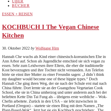
ÜBER
BÜCHER
ESSEN + REISEN
KOCHBUCH I The Vegan Chinese
Kitchen
30. Oktober 2022
by
Wolfgang Hirn
Hannah Che wuchs als Kind einer chinesisch-koreanischen Ehe in
Ann Arbor auf. Schon als Jugendliche entschied sie sich vegan zu
essen. Sehr zum Leidwesen ihrer Eltern, die eher die traditionelle
Kost bevorzugten und ihre Tochter nicht verstanden. Am Telefon
hörte sie einst ihre Mutter zu einer Freundin sagen: „I didn´t think
my daughter would become one of these hippie types.“ Doch
Hannah Che ging ihren Weg, der sie nach der Schule erst mal nach
China führte. Dort lernte sie an der Guangzhou Vegetarian Cook
School, ehe sie in China umherzog und unter anderem auch bei der
beliebten Kette Din Tai Fung als – übrigens erste weibliche – Wok-
Chefin arbeitete. Zurück in den USA – sie lebt inzwischen in
Portland (Oregon) – startete sie einen Blog mit dem Namen „The
Plant-Based-Wok“. Jetzt hat sie ein Kochbuch geschrieben: „The